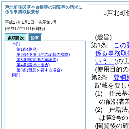
芦北町住民基本台帳等の閲覧等の請求に
係る事務取扱要領
○芦北町
平成17年1月1日 告示第5号
(平成17年1月1日施行)
(趣旨)
条項目次
沿革
第1条
この
本則
第1条
(趣旨)
係る事務取
第2条
(使用目的の記載の省略)
第3条
(閲覧後の確認等)
いう。)
の
第4条
(請求の拒否)
(使用目的の
第5条
(留意を要する場合)
附則
第2条
要綱
記載を要し
(1)
住民基
の配偶者
(2)
戸籍法
は第3号
(閲覧後の確