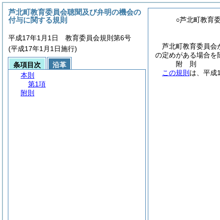
芦北町教育委員会聴聞及び弁明の機会の
付与に関する規則
○芦北町教育
平成17年1月1日 教育委員会規則第6号
芦北町教育委員会
(平成17年1月1日施行)
の定めがある場合を
附
則
条項目次
沿革
この規則
は、平成
本則
第1項
附則