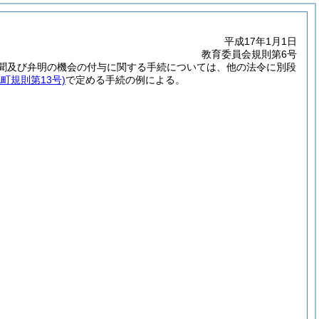
平成17年1月1日
教育委員会規則第6号
聴聞及び弁明の機会の付与に関する手続については、他の法令に別段
北町規則第13号)
で定める手続の例による。