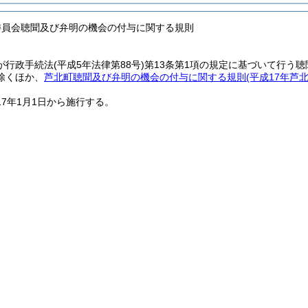
委員会聴聞及び弁明の機会の付与に関する規則
が行政手続法
(平成5年法律第88号)
第13条第1項の規定に基づいて行う
除くほか、
芦北町聴聞及び弁明の機会の付与に関する規則
(平成17年芦
17年1月1日から施行する。