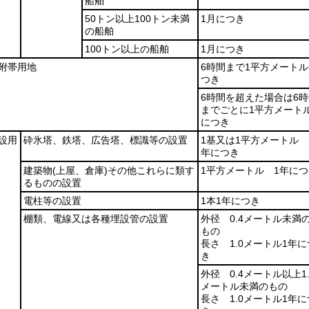
船舶
50トン以上100トン未満
1月につき
の船舶
100トン以上の船舶
1月につき
附帯用地
6時間まで1平方メートル
つき
6時間を超えた場合は6時
までごとに1平方メート
につき
設用
砕氷塔、鉄塔、広告塔、標識等の設置
1基又は1平方メートル 
年につき
建築物
(上屋、倉庫)
その他これらに類す
1平方メートル 1年につ
るものの設置
電柱等の設置
1本1年につき
棚類、電線又は各種埋設管の設置
外径 0.4メートル未満
もの
長さ 1.0メートル1年に
き
外径 0.4メートル以上1.
メートル未満のもの
長さ 1.0メートル1年に