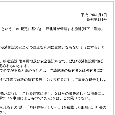
平成17年1月1日
条例第131号
」という。)
の規定に基づき、芦北町が管理する漁港
(以下「漁港」
、漁港施設の安全かつ適正な利用に支障とならないようにするとと
、輸送施設
(附帯用地及び安全施設を含む。)
及び漁港施設用地
(公
定めるものとする。
て必要があると認めるときは、当該施設の所有者又は占有者に対
り乙種漁港施設の所有者若しくは占有者に対して重要な勧告をしよ
。
の指示に従い、これを原状に復し、又はその滅失若しくは損傷によ
帰すべき事由によるものでないときは、この限りでない。
られるもの
(以下「危険物等」という。)
を積載した船舶は、町長の
ない。