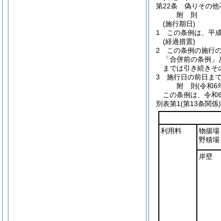
第22条
偽りその他
附
則
(施行期日)
1
この条例は、平成
(経過措置)
2
この条例の施行
「合併前の条例」
までは引き続きそ
3
施行日の前日ま
附
則
(令和6
この条例は、令和
別表第1
(第13条関係)
利用料
物揚場
野積場
岸壁