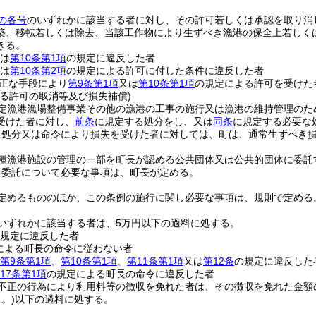
の各号
のいずれかに該当する者に対し、その許可若しくは承認を取り消
築、移転若しくは除去、当該工作物により生ずべき漁港の保全上若しく
きる。
は
第10条第1項
の規定に違反した者
は
第10条第2項
の規定による許可に付した条件に違反した者
正な手段により
第9条第1項
又は
第10条第1項
の規定による許可を受けた
よる許可の取消等及び損失補償)
定漁港漁場整備事業その他の漁港の工事の施行又は漁港の維持管理のた
受けた者に対し、
前条
に規定する処分をし、又は
同条
に規定する必要な
る処分又は命令により損失を受けた者に対しては、町は、通常生ずべき
種漁港施設の管理の一部を町長が認める公共団体又は公共的団体に委託
る委託について必要な事項は、町長が定める。
定めるもののほか、この条例の施行に関し必要な事項は、規則で定める
いずれかに該当する者は、5万円以下の過料に処する。
規定に違反した者
による町長の命令に従わない者
第9条第1項
、
第10条第1項
、
第11条第1項
又は
第12条
の規定に違反した
17条第1項
の規定による町長の命令に違反した者
不正の行為により利用料等の徴収を免れた者は、その徴収を免れた金額
。)
以下の過料に処する。