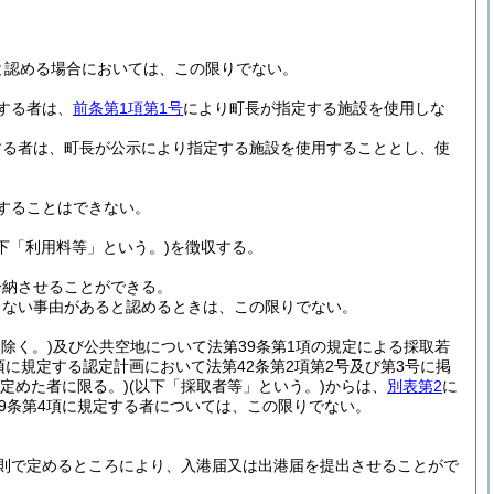
と認める場合においては、この限りでない。
する者は、
前条第1項第1号
により町長が指定する施設を使用しな
する者は、町長が公示により指定する施設を使用することとし、使
することはできない。
以下「利用料等」という。)
を徴収する。
分納させることができる。
きない事由があると認めるときは、この限りでない。
除く。)
及び公共空地について法第39条第1項の規定による採取若
1項に規定する認定計画において法第42条第2項第2号及び第3号に掲
定めた者に限る。)
(以下「採取者等」という。)
からは、
別表第2
に
39条第4項に規定する者については、この限りでない。
則で定めるところにより、入港届又は出港届を提出させることがで