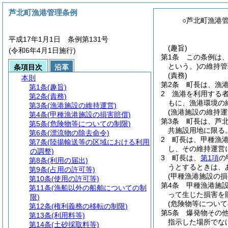
芦北町漁港管理条例
○芦北町漁港
平成17年1月1日 条例第131号
(趣旨)
(令和6年4月1日施行)
第1条
この条例は
という。)
の維持管
条項目次
沿革
(責務)
本則
第2条
町長は、漁
第1条
(趣旨)
2
漁港を利用する
第2条
(責務)
もに、漁港環境の
第3条
(漁港施設の維持運営)
(漁港施設の維持運
第4条
(甲種漁港施設の損害賠償)
第3条
町長は、芦
第5条
(危険物等についての制限)
共施設用地に限る。
第6条
(漂流物の除去命令)
2
町長は、甲種漁
第7条
(陸揚輸送等の区域における利用
し、その維持運営
の調整)
3
町長は、
第1項
の
第8条
(利用の届出)
うとするときは、
第9条
(占用の許可等)
(甲種漁港施設の損
第10条
(使用の許可等)
第4条
甲種漁港施
第11条
(漁船以外の船舶についての制
って生じた損害を
限)
(危険物等について
第12条
(権利義務の移転の制限)
第5条
爆発物その
第13条
(利用料等)
指示した場所でな
第14条
(土砂採取料等)