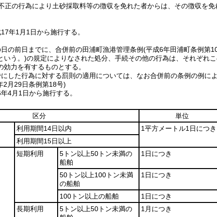
不正の行為により土砂採取料等の徴収を免れた者からは、その徴収を免
17年1月1日から施行する。
の日の前日までに、合併前の田浦町漁港管理条例
(平成6年田浦町条例第10
という。)
の規定によりなされた処分、手続その他の行為は、それぞれこの
の効力を有するものとする。
でにした行為に対する罰則の適用については、なお合併前の条例の例に
年2月29日
条例第18号)
6年4月1日から施行する。
区分
単位
利用期間14日以内
1平方メートル1日につき
利用期間15日以上
短期利用
5トン以上50トン未満の
1日につき
船舶
50トン以上100トン未満
1日につき
の船舶
100トン以上の船舶
1日につき
長期利用
5トン以上50トン未満の
1月につき