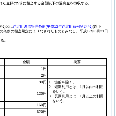
れた金額の5倍に相当する金額以下の過怠金を徴収する。
号)
又は
芦北町漁港管理条例
(平成12年芦北町条例第24号)
(以下
条例の相当規定によりなされたものとみなし、平成17年3月31日
よる。
金額
摘要
1円
2円
80円
1 漁船を除く。
2 短期利用とは、1月以内の利用
をいう。
120円
3 長期利用とは、1月以上の利用
をいう。
160円
620円