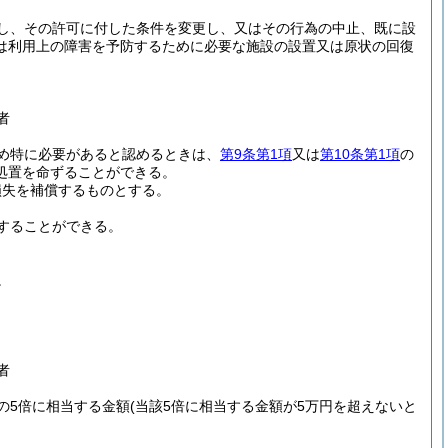
し、その許可に付した条件を変更し、又はその行為の中止、既に設
は利用上の障害を予防するために必要な施設の設置又は原状の回復
者
め特に必要があると認めるときは、
第9条第1項
又は
第10条第1項
の
処置を命ずることができる。
損失を補償するものとする。
することができる。
。
者
の5倍に相当する金額
(当該5倍に相当する金額が5万円を超えないと