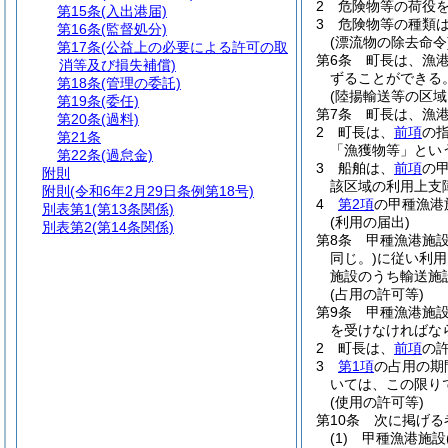
2
危険物等の荷役
第15条
(入出港届)
3
危険物等の種類
第16条
(監督処分)
(漂流物の除去命令
第17条
(公益上の必要による許可の取
第6条
町長は、漁
消等及び損失補償)
ずることができる
第18条
(管理の委託)
(陸揚輸送等の区域
第19条
(委任)
第7条
町長は、漁
第20条
(過料)
2
町長は、
前項
の
第21条
「漁獲物等」とい
第22条
(過怠金)
3
船舶は、
前項
の
附則
該区域の利用上支
附則
(令和6年2月29日条例第18号)
4
第2項
の甲種漁港
別表第1
(第13条関係)
(利用の届出)
別表第2
(第14条関係)
第8条
甲種漁港施
同じ。)
に従い利用
施設のうち輸送施
(占用の許可等)
第9条
甲種漁港施
を受けなければな
2
町長は、
前項
の
3
第1項
の占用の期
いては、この限り
(使用の許可等)
第10条
次に掲げる
(1)
甲種漁港施設