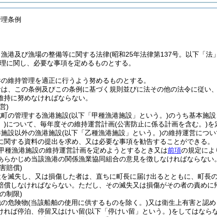
管理条例
、漁港及び漁場の整備等に関する法律
(昭和25年法律第137号。以下「法
理に関し、必要な事項を定めるものとする。
港の維持管理を適正に行うよう努めるものとする。
者は、この条例及びこの条例に基づく規則並びに法その他の法令に従い
維持に努めなければならない。
営)
北町の管理する漁港施設
(以下「甲種漁港施設」という。)
のうち基本施設
)
について、毎年度その維持運営計画
(公害防止に係る計画を含む。)
を
港施設以外の漁港施設
(以下「乙種漁港施設」という。)
の維持運営につい
に関する資料の提出を求め、又は必要な事項を勧告することができる。
甲種漁港施設の維持運営計画を定めようとするとき又は
前項
の規定によ
あらかじめ当該漁港の関係漁業協同組合の意見を徴しなければならない
害賠償)
設を滅失し、又は損傷した者は、直ちに町長に届け出るとともに、町長
賠償しなければならない。
ただし、その滅失又は損傷がその者の責めに
の制限)
他の危険物
(当該船舶の使用に供するものを除く。)
又は衛生上有害と認め
ければ停泊、停留又はけい留
(以下「停けい留」という。)
をしてはなら