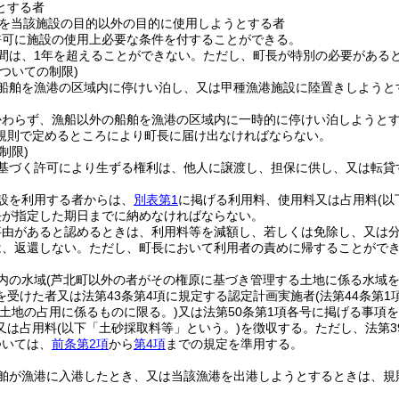
とする者
を当該施設の目的以外の目的に使用しようとする者
許可に施設の使用上必要な条件を付することができる。
間は、1年を超えることができない。
ただし、町長が特別の必要がある
ついての制限)
船舶を漁港の区域内に停けい泊し、又は甲種漁港施設に陸置きしようと
かわらず、漁船以外の船舶を漁港の区域内に一時的に停けい泊しようと
規則で定めるところにより町長に届け出なければならない。
制限)
基づく許可により生ずる権利は、他人に譲渡し、担保に供し、又は転貸
設を利用する者からは、
別表第1
に掲げる利用料、使用料又は占用料
(
長が指定した期日までに納めなければならない。
事由があると認めるときは、利用料等を減額し、若しくは免除し、又は
は、返還しない。
ただし、町長において利用者の責めに帰することがで
内の水域
(芦北町以外の者がその権原に基づき管理する土地に係る水域を
を受けた者又は法第43条第4項に規定する認定計画実施者
(法第44条第
は土地の占用に係るものに限る。)
又は法第50条第1項各号に掲げる事項を
又は占用料
(以下「土砂採取料等」という。)
を徴収する。
ただし、法第
ついては、
前条第2項
から
第4項
までの規定を準用する。
舶が漁港に入港したとき、又は当該漁港を出港しようとするときは、規