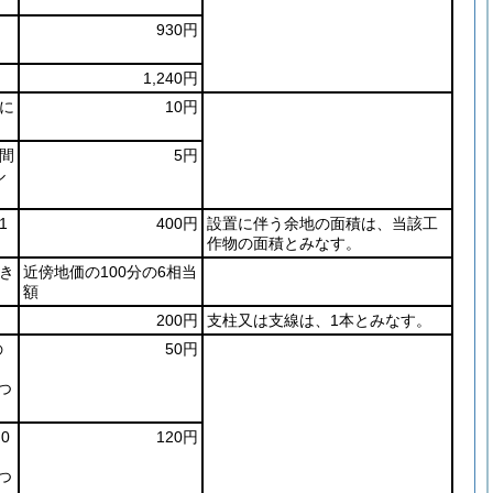
930円
1,240円
に
10円
間
5円
ル
1
400円
設置に伴う余地の面積は、当該工
作物の面積とみなす。
き
近傍地価の100分の6相当
額
200円
支柱又は支線は、1本とみなす。
の
50円
つ
0
120円
つ