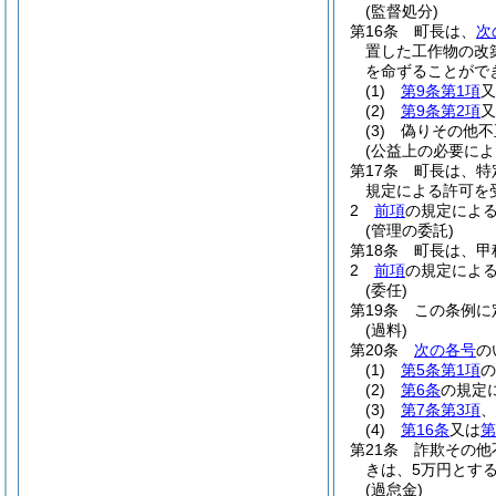
(監督処分)
第16条
町長は、
次
置した工作物の改
を命ずることがで
(1)
第9条第1項
又
(2)
第9条第2項
又
(3)
偽りその他不
(公益上の必要に
第17条
町長は、特
規定による許可を
2
前項
の規定によ
(管理の委託)
第18条
町長は、甲
2
前項
の規定によ
(委任)
第19条
この条例に
(過料)
第20条
次の各号
の
(1)
第5条第1項
の
(2)
第6条
の規定
(3)
第7条第3項
、
(4)
第16条
又は
第
第21条
詐欺その他
きは、5万円とする
(過怠金)