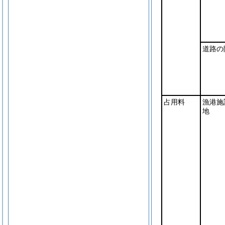
道路の
占用料
漁港施
地