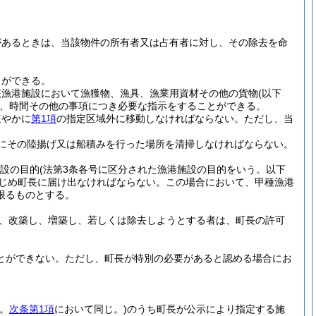
があるときは、当該物件の所有者又は占有者に対し、その除去を命
とができる。
該漁港施設において漁獲物、漁具、漁業用資材その他の貨物
(以下
、時間その他の事項につき必要な指示をすることができる。
速やかに
第1項
の指定区域外に移動しなければならない。
ただし、当
にその陸揚げ又は船積みを行った場所を清掃しなければならない。
設の目的
(法第3条各号に区分された漁港施設の目的をいう。以下
じめ町長に届け出なければならない。
この場合において、甲種漁港
限るものとする。
、改築し、増築し、若しくは除去しようとする者は、町長の許可
とができない。
ただし、町長が特別の必要があると認める場合にお
。
次条第1項
において同じ。)
のうち町長が公示により指定する施