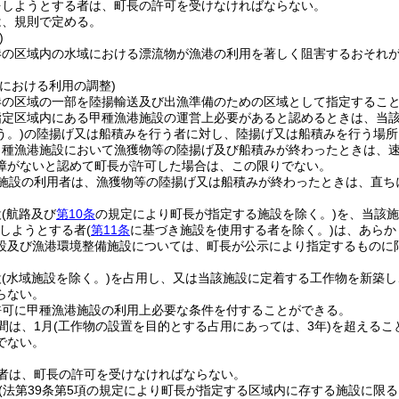
をしようとする者は、町長の許可を受けなければならない。
は、規則で定める。
)
港の区域内の水域における漂流物が漁港の利用を著しく阻害するおそれ
。
における利用の調整)
港の区域の一部を陸揚輸送及び出漁準備のための区域として指定するこ
指定区域内にある甲種漁港施設の運営上必要があると認めるときは、当
う。)
の陸揚げ又は船積みを行う者に対し、陸揚げ又は船積みを行う場所
甲種漁港施設において漁獲物等の陸揚げ及び船積みが終わったときは、
障がないと認めて町長が許可した場合は、この限りでない。
施設の利用者は、漁獲物等の陸揚げ又は船積みが終わったときは、直ち
設
(航路及び
第10条
の規定により町長が指定する施設を除く。)
を、当該施
しようとする者
(
第11条
に基づき施設を使用する者を除く。)
は、あらか
設及び漁港環境整備施設については、町長が公示により指定するものに
設
(水域施設を除く。)
を占用し、又は当該施設に定着する工作物を新築し
らない。
許可に甲種漁港施設の利用上必要な条件を付することができる。
間は、1月
(工作物の設置を目的とする占用にあっては、3年)
を超えるこ
でない。
者は、町長の許可を受けなければならない。
(法第39条第5項の規定により町長が指定する区域内に存する施設に限る