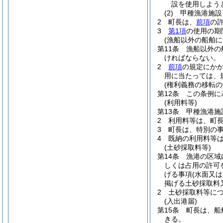
設を使用しよう
(2)
甲種漁港施設
2
町長は、
前項
の
3
第1項
の使用の期
(漁船以外の船舶に
第11条
漁船以外の
ければならない。
2
前項
の規定にか
用に当たっては、
(権利義務の移転の
第12条
この条例に
(利用料等)
第13条
甲種漁港施
2
利用料等は、町
3
町長は、特別の
4
既納の利用料等
(土砂採取料等)
第14条
漁港の区域
しくは占用の許可
げる事項
(水面又
掲げる土砂採取料
2
土砂採取料等に
(入出港届)
第15条
町長は、船
きる。