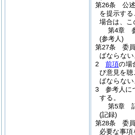
第26条
公
を提示する
場合は、こ
第4章
(参考人)
第27条
委
ばならない
2
前項
の場
び意見を聴
ばならない
3
参考人に
する。
第5章
(記録)
第28条
委
必要な事項