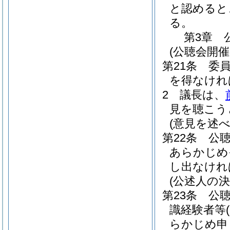
と認めると
る。
第3章
(公聴会開催
第21条
委
を得なけれ
2
議長は、
見を聴こう
(意見を述
第22条
公
あらかじめ
し出なけれ
(公述人の決
第23条
公
識経験者等
らかじめ申