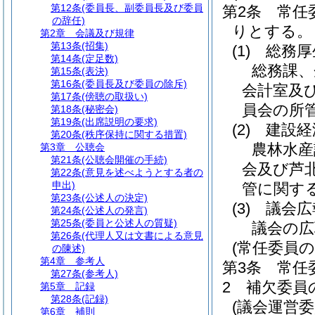
第12条
(委員長、副委員長及び委員
第2条
常任
の辞任)
りとする。
第2章
会議及び規律
第13条
(招集)
(1)
総務厚
第14条
(定足数)
総務課、
第15条
(表決)
第16条
(委員長及び委員の除斥)
会計室及
第17条
(傍聴の取扱い)
員会の所
第18条
(秘密会)
第19条
(出席説明の要求)
(2)
建設経
第20条
(秩序保持に関する措置)
農林水産
第3章
公聴会
第21条
(公聴会開催の手続)
会及び芦
第22条
(意見を述べようとする者の
申出)
管に関す
第23条
(公述人の決定)
(3)
議会広
第24条
(公述人の発言)
第25条
(委員と公述人の質疑)
議会の広
第26条
(代理人又は文書による意見
(常任委員の
の陳述)
第4章
参考人
第3条
常任
第27条
(参考人)
2
補欠委員
第5章
記録
第28条
(記録)
(議会運営委
第6章
補則