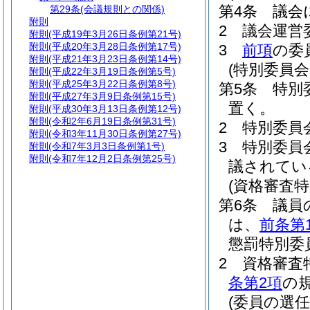
第4条
議会
第29条
(会議規則との関係)
附則
2
議会運営
附則
(平成19年3月26日条例第21号)
附則
(平成20年3月28日条例第17号)
3
前項
の委
附則
(平成21年3月23日条例第14号)
(特別委員会
附則
(平成22年3月19日条例第5号)
附則
(平成25年3月22日条例第8号)
第5条
特別
附則
(平成27年3月9日条例第15号)
置く。
附則
(平成30年3月13日条例第12号)
附則
(令和2年6月19日条例第31号)
2
特別委員
附則
(令和3年11月30日条例第27号)
3
特別委員
附則
(令和7年3月3日条例第1号)
附則
(令和7年12月2日条例第25号)
議されてい
(資格審査
第6条
議員
は、
前条第
懲罰特別委
2
資格審査
条第2項
の
(委員の選任