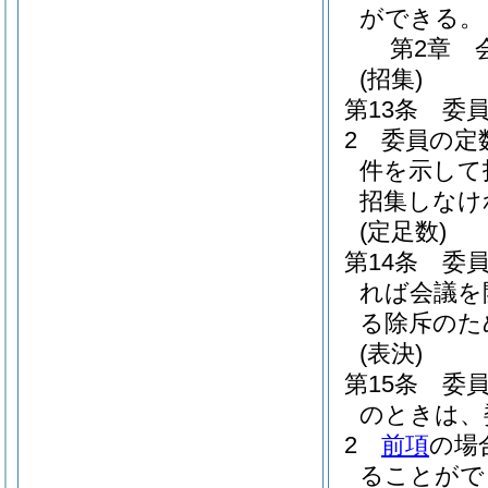
ができる。
第2章
(招集)
第13条
委
2
委員の定
件を示して
招集しなけ
(定足数)
第14条
委
れば会議を
る除斥のた
(表決)
第15条
委
のときは、
2
前項
の場
ることがで