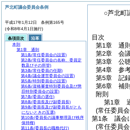
芦北町議会委員会条例
○芦北町
平成17年1月12日 条例第165号
(令和8年4月1日施行)
目次
条項目次
沿革
第1章
通
本則
第1章
通則
第2章
会
第1条
(常任委員会の設置)
第2条
(常任委員会の名称、委員定
第3章
公
数及びその所管)
第4章
参
第3条
(常任委員の任期)
第4条
(議会運営委員会の設置)
第5章
記
第5条
(特別委員会の設置)
第6章
補
第6条
(資格審査特別委員会及び懲
罰特別委員会の設置)
附則
第7条
(委員の選任)
第1章
第8条
(委員長及び副委員長)
第9条
(委員長及び副委員長がとも
(常任委員会
にないときの互選)
第1条
議会
第10条
(委員長の議事整理及び秩序
保持権)
(常任委員
第11条
(委員長の職務代行)