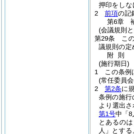
押印をしな
2
前項
の記
第6章
(会議規則と
第29条
こ
議規則の定
附
則
(施行期日)
1
この条例
(常任委員
2
第2条
に
条例の施行
より選出さ
第1号
中「8
とあるのは
人」とする