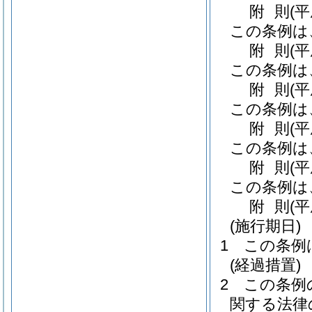
附
則
(
この条例は
附
則
(
この条例は
附
則
(
この条例は
附
則
(
この条例は
附
則
(
この条例は
附
則
(
(施行期日)
1
この条例
(経過措置)
2
この条例
関する法律