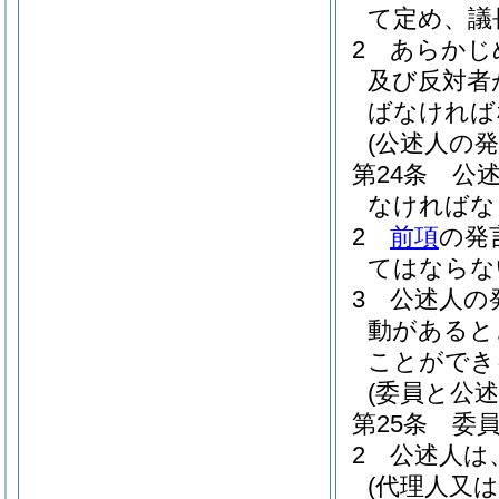
て定め、議
2
あらかじ
及び反対者
ばなければ
(公述人の発
第24条
公
なければな
2
前項
の発
てはならな
3
公述人の
動があると
ことができ
(委員と公述
第25条
委
2
公述人は
(代理人又