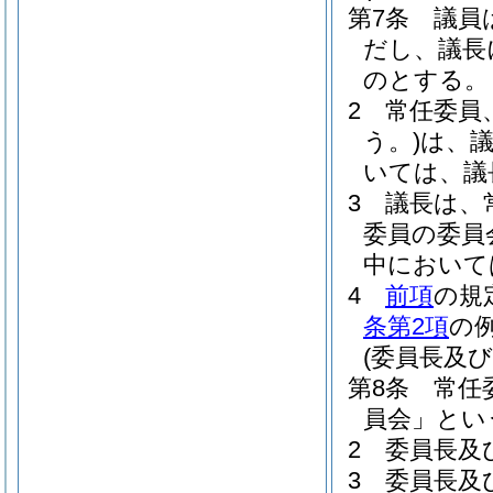
第7条
議員
だし、議長
のとする。
2
常任委員
う。)
は、
いては、議
3
議長は、
委員の委員
中において
4
前項
の規
条第2項
の
(委員長及び
第8条
常任
員会」とい
2
委員長及
3
委員長及