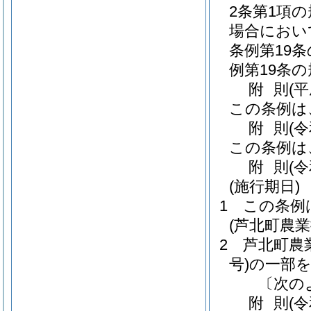
2条第1項
場合におい
条例第19
例第19条
附
則
(
この条例は
附
則
(
この条例は
附
則
(
(施行期日)
1
この条例
(芦北町農
2
芦北町農
号)
の一部
〔次の
附
則
(