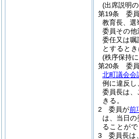
(出席説明の
第19条
委
教育長、選
委員その他
委任又は嘱
とするとき
(秩序保持
第20条
委
北町議会会
例に違反し
委員長は、
きる。
2
委員が
前
は、当日の
ることがで
3
委員長は