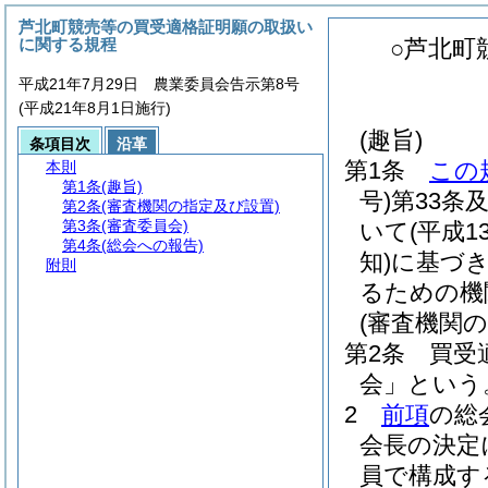
芦北町競売等の買受適格証明願の取扱い
に関する規程
○芦北町
平成21年7月29日 農業委員会告示第8号
(平成21年8月1日施行)
(趣旨)
条項目次
沿革
第1条
この
本則
第1条
(趣旨)
号)
第33条
第2条
(審査機関の指定及び設置)
第3条
(審査委員会)
いて
(平成
第4条
(総会への報告)
知)
に基づ
附則
るための機
(審査機関
第2条
買受
会」という
2
前項
の総
会長の決定
員で構成す