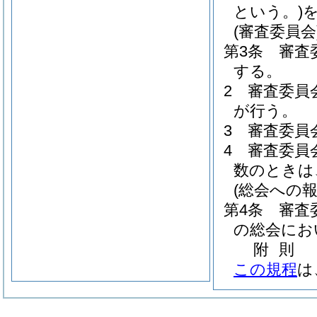
という。)
(審査委員会
第3条
審査
する。
2
審査委員
が行う。
3
審査委員
4
審査委員
数のときは
(総会への報
第4条
審査
の総会にお
附
則
この規程
は