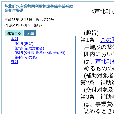
芦北町水産業共同利用施設整備事業補助
金交付要綱
○芦北町
平成23年12月5日 告示第70号
(平成23年12月5日施行)
(趣旨)
条項目次
沿革
第1条
この
本則
第1条
(趣旨)
用施設の整
第2条
(補助対象者)
第3条
(交付対象及び補助金の額)
囲内におい
第4条
(その他)
は、
芦北町
附則
めるものの
(補助対象者
第2条
補助
(交付対象
第3条
補助
は、事業費
認めるとき