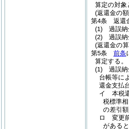
算定の対象
(返還金の額
第4条
返還
(1)
過誤納
(2)
過誤納
(返還金の算
第5条
前条
算定する。
(1)
過誤納
台帳等に
還金支払
イ
本税
税標準相
の差引額
ロ
変更
がある