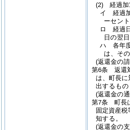
(2)
経過加
イ
経過
ーセン
ロ
経過
日の翌日
ハ
各年
は、そ
(返還金の請
第6条
返還
は、町長に
出するもの
(返還金の通
第7条
町長
固定資産税
知する。
(返還金の支