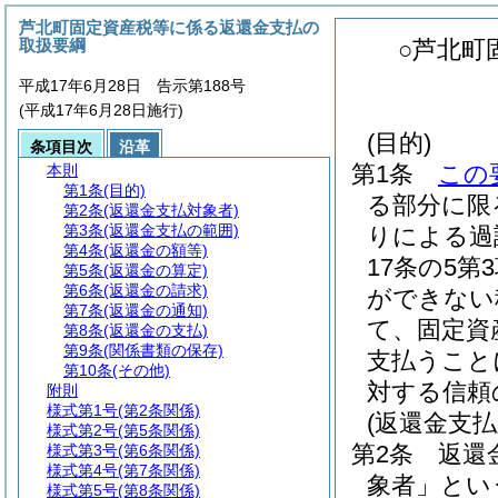
芦北町固定資産税等に係る返還金支払の
取扱要綱
○芦北町
平成17年6月28日 告示第188号
(平成17年6月28日施行)
(目的)
条項目次
沿革
第1条
この
本則
第1条
(目的)
る部分に限
第2条
(返還金支払対象者)
第3条
(返還金支払の範囲)
りによる過
第4条
(返還金の額等)
17条の5
第5条
(返還金の算定)
第6条
(返還金の請求)
ができない
第7条
(返還金の通知)
て、固定資
第8条
(返還金の支払)
第9条
(関係書類の保存)
支払うこと
第10条
(その他)
対する信頼
附則
様式第1号
(第2条関係)
(返還金支払
様式第2号
(第5条関係)
第2条
返還
様式第3号
(第6条関係)
様式第4号
(第7条関係)
象者」とい
様式第5号
(第8条関係)