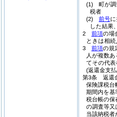
(1)
町が調
税者
(2)
前号
に
した結果
2
前項
の場
ときは相続
3
前項
の規
人が複数あ
てその代表
(返還金支払
第3条
返還
保険課税台
期間内を基
税台帳の保
の調査等又
当該納税者