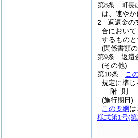
第8条
町長
は、速やか
2
返還金の
合において
するものと
(関係書類の
第9条
返還
(その他)
第10条
こ
規定に準じ
附
則
(施行期日)
この要綱
は
様式第1号
(