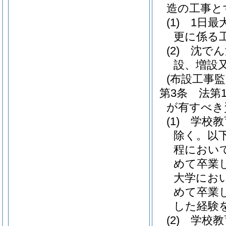
造の工事と
(1)
1日最
更に係る
(2)
沈でん
設、増設
(布設工事監
第3条
法第
が有すべき
(1)
学校教
除く。以下
程におい
めて卒業
大学にお
めて卒業
した経験
(2)
学校教