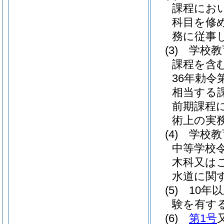
課程にお
科目を修
務に従事
(3)
学校教
課程を含む
36年勅令第
相当する
前期課程
術上の実
(4)
学校教
中等学校
木科又は
水道に関
(5)
10年
験を有す
(6)
第1号