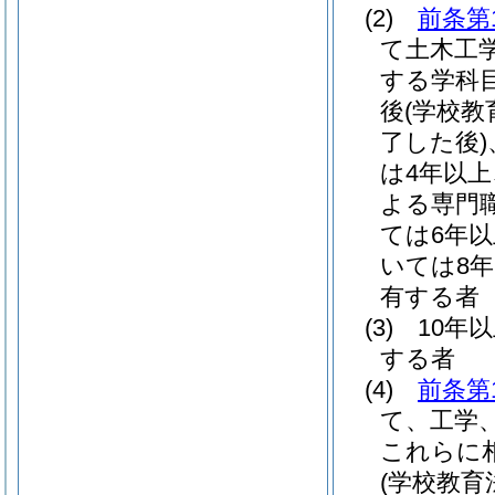
(2)
前条第
て土木工
する学科
後
(学校
了した後)
は4年以上
よる専門
ては6年
いては8
有する者
(3)
10年
する者
(4)
前条第
て、工学
これらに
(学校教