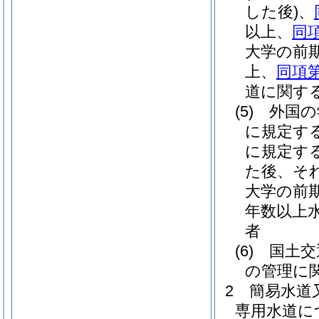
した後)
、
以上、
同
大学の前
上、
同項第
道に関す
(5)
外国の
に規定す
に規定す
た後、そ
大学の前
年数以上
者
(6)
国土交
の管理に
2
簡易水道
専用水道に