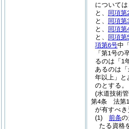
については
と、
同項第
と、
同項第
と、
同項第
と、
同項第
項第6号
中
「第1号の
るのは「1
あるのは「
年以上」と
のとする。
(水道技術管
第4条
法第
が有すべき
(1)
前条
の
たる資格