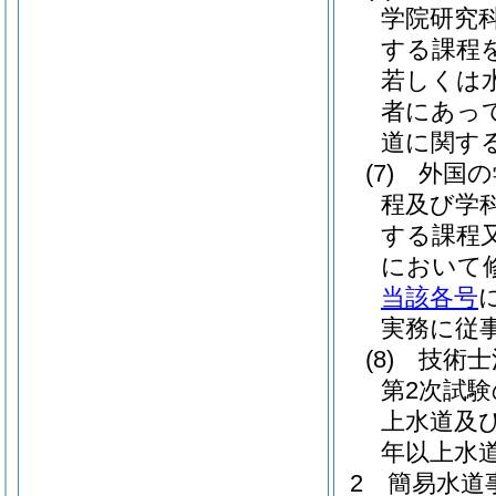
学院研究
する課程
若しくは
者にあっ
道に関す
(7)
外国の
程及び学
する課程
において
当該各号
実務に従
(8)
技術士
第2次試
上水道及
年以上水
2
簡易水道