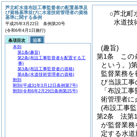
芦北町水道布設工事監督者の配置基準及
び資格基準並びに水道技術管理者の資格
○芦北町
基準に関する条例
水道技
平成25年3月22日 条例第20号
(令和6年4月1日施行)
条項目次
沿革
(趣旨)
本則
第1条
(趣旨)
第1条
この
第2条
(布設工事監督者を配置する工
事)
という。)
第3条
(布設工事監督者の資格)
監督業務を
第4条
(水道技術管理者の資格)
附則
び当該工事
附則
(平成31年3月12日条例第7号)
「布設工事
附則
(令和6年2月29日条例第25号)
術管理者に
(布設工事
第2条
法第
が監督業務
定する水道