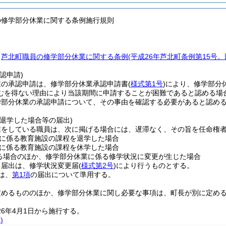
の修学部分休業に関する条例施行規則
、
芦北町職員の修学部分休業に関する条例
(平成26年芦北町条例第15号
認申請)
業の承認申請は、修学部分休業承認申請書
(
様式第1号
)
により、修学部分
むを得ない理由により当該期間に申請することが困難であると認める場
学部分休業の承認申請について、その事由を確認する必要があると認め
退学した場合等の届出)
業をしている職員は、次に掲げる場合には、遅滞なく、その旨を任命権
に係る教育施設の課程を退学した場合
に係る教育施設の課程を休学した場合
る場合のほか、修学部分休業に係る修学状況に変更が生じた場合
る届出は、修学状況変更届
(
様式第2号
)
により行うものとする。
は、
第1項
の届出について準用する。
定めるもののほか、修学部分休業に関し必要な事項は、町長が別に定め
26年4月1日から施行する。
)