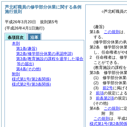
芦北町職員の修学部分休業に関する条例
施行規則
○芦北町職員
平成26年3月20日 規則第5号
(趣旨)
(平成26年4月1日施行)
第1条
この規則
は
する。
条項目次
沿革
(修学部分休業の承
本則
第2条
修学部分休
第1条
(趣旨)
し、任命権者がや
第2条
(修学部分休業の承認申請)
2
任命権者は、修
第3条
(教育施設の課程を退学した場合
ことができる。
等の届出)
(教育施設の課程を
第4条
(その他)
第3条
修学部分休
附則
(1)
修学部分休業
様式第1号
(第2条関係)
(2)
修学部分休業
様式第2号
(第3条関係)
(3)
前2号
に掲げ
2
前項
の規定によ
3
前条第2項
の規定
(その他)
第4条
この規則
に
附
則
この規則
は、平成
様式第1号
(第2条関係