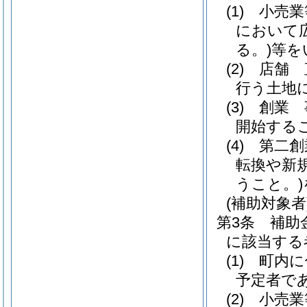
(1)
小売業
において
る。)
等を
(2)
店舗 
行う土地
(3)
創業 
開始する
(4)
第二創
転換や新
うこと。)
(補助対象者
第3条
補助
に該当する
(1)
町内に
予定者で
(2)
小売業