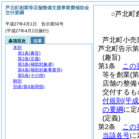
芦北町創業等店舗整備支援事業費補助金
交付要綱
○芦北町
平成27年4月1日 告示第56号
(平成27年4月1日施行)
芦北町小売
条項目次
沿革
芦北町告示第
本則
第1条
(趣旨)
(趣旨)
第2条
(定義)
第3条
(補助対象者)
第1条
この
第4条
(補助対象事業等)
等を創業
(
第5条
(その他)
附則
店舗の整備
別表
(第4条関係)
交付するも
付規則
(平
の要綱
に定
(定義)
第2条
この
当該各号
に