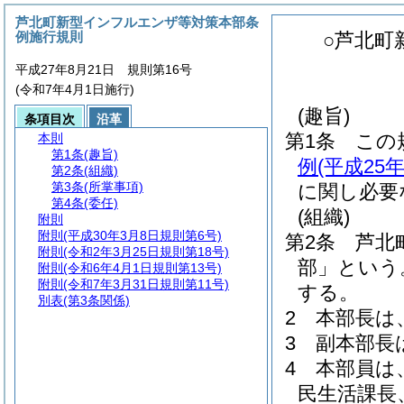
芦北町新型インフルエンザ等対策本部条
例施行規則
○芦北町
平成27年8月21日 規則第16号
(令和7年4月1日施行)
(趣旨)
条項目次
沿革
第1条
この
本則
第1条
(趣旨)
例
(平成2
第2条
(組織)
第3条
(所掌事項)
に関し必要
第4条
(委任)
(組織)
附則
附則
(平成30年3月8日規則第6号)
第2条
芦北
附則
(令和2年3月25日規則第18号)
部」という
附則
(令和6年4月1日規則第13号)
附則
(令和7年3月31日規則第11号)
する。
別表
(第3条関係)
2
本部長は
3
副本部長
4
本部員は
民生活課長