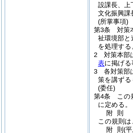
設課長、上
文化振興課
(所掌事項)
第3条
対策
祉環境部と
を処理する
2
対策本部
表
に掲げる
3
各対策部
策を講ずる
(委任)
第4条
この
に定める。
附
則
この規則は
附
則
(