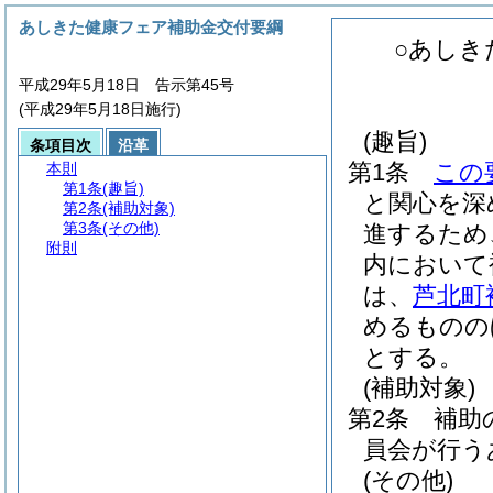
あしきた健康フェア補助金交付要綱
○あしき
平成29年5月18日 告示第45号
(平成29年5月18日施行)
(趣旨)
条項目次
沿革
第1条
この
本則
第1条
(趣旨)
と関心を深
第2条
(補助対象)
第3条
(その他)
進するため
附則
内において
は、
芦北町
めるものの
とする。
(補助対象)
第2条
補助
員会が行う
(その他)