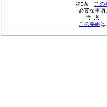
第3条
この
必要な事項
附
則
この要綱
は