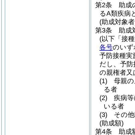
第2条
助成
るA類疾病
(助成対象者
第3条
助成
(以下「接
各号
のいず
予防接種実
だし、予防
の親権者又
(1)
母親の
る者
(2)
疾病等
いる者
(3)
その他
(助成額)
第4条
助成