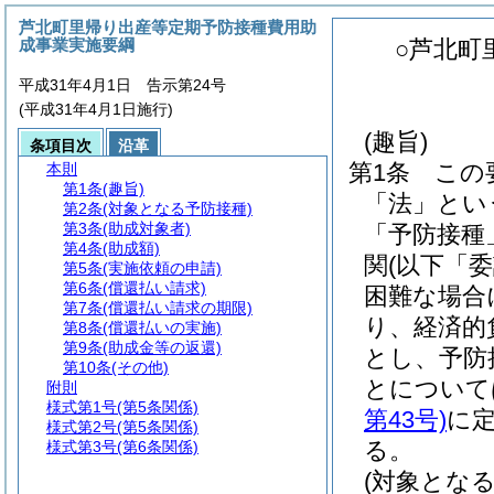
芦北町里帰り出産等定期予防接種費用助
成事業実施要綱
○芦北町
平成31年4月1日 告示第24号
(平成31年4月1日施行)
(趣旨)
条項目次
沿革
第1条
この
本則
第1条
(趣旨)
「法」とい
第2条
(対象となる予防接種)
第3条
(助成対象者)
「予防接種
第4条
(助成額)
関
(以下「
第5条
(実施依頼の申請)
第6条
(償還払い請求)
困難な場合
第7条
(償還払い請求の期限)
り、経済的
第8条
(償還払いの実施)
第9条
(助成金等の返還)
とし、予防
第10条
(その他)
とについて
附則
様式第1号
(第5条関係)
第43号)
に
様式第2号
(第5条関係)
る。
様式第3号
(第6条関係)
(対象となる