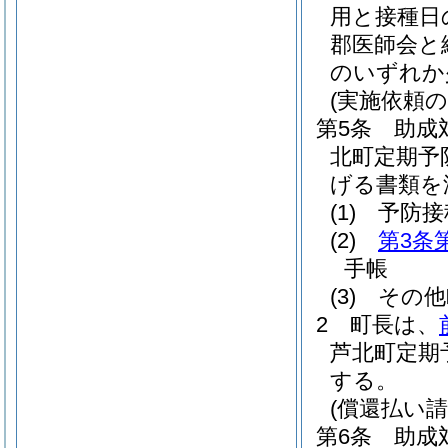
用と接種日
郡医師会と
のいずれか
(実施依頼の
第5条
助成
北町定期予
げる書類を
(1)
予防接
(2)
第3条
手帳
(3)
その他
2
町長は、
芦北町定期
する。
(償還払い請
第6条
助成