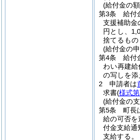
(給付金の額
第3条
給付
支援補助金
円とし、1
捨てるもの
(給付金の申
第4条
給付
わい再建給
の写しを添
2
申請者は
求書
(
様式第
(給付金の支
第5条
町長
給の可否を
付金支給通
支給する。