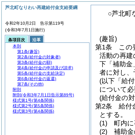
芦北町なりわい再建給付金支給要綱
○芦北町
令和2年10月2日 告示第119号
(令和3年7月1日施行)
(趣旨)
条項目次
沿革
第1条
この
本則
第1条
(趣旨)
活動の再建
第2条
(給付金の対象者)
第3条
(給付金の額)
下「補助金
第4条
(給付金の申請及び請求)
者に対し、
第5条
(給付金の支給決定)
第6条
(給付金の返還)
(以下「給
第7条
(その他)
について必
附則
附則
(令和3年7月1日告示第89号)
(給付金の対
様式第1号
(第4条関係)
第2条
給付
様式第2号
(第5条関係)
様式第3号
(第4条関係)
とする。
(1)
町内に
(2)
補助金