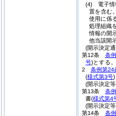
(4)
電子情
置を含む
使用に係
処理組織
情報の開
他当該開
(開示決定通
第12条
条例
号
)
とする
2
条例第24
(
様式第3号
)
(開示決定
第13条
条例
書
(
様式第4
(開示決定
第14条
条例