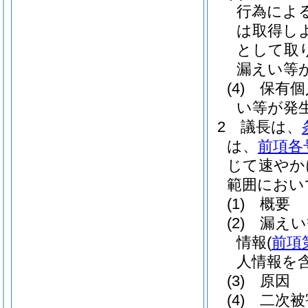
行為によ
は取得し
として取
漏えい等
(4)
保有個
い等が発
2
議長は、
は、
前項各
じて速やか
範囲におい
(1)
概要
(2)
漏えい
情報
(
前項
人情報を含
(3)
原因
(4)
二次被