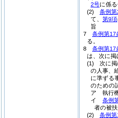
2号
に係る
(2)
条例第
て、
第9項
旨
7
条例第17
る。
8
条例第17
は、次に掲
(1)
次に掲
の人事、
に準ずる
のための
ア
執行
イ
条例第
者の被扶
(2)
条例第