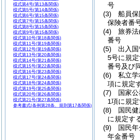
号
様式第4号
(第13条関係)
様式第5号
(第14条関係)
(3)
船員保
様式第6号
(第15条関係)
様式第7号
(第15条関係)
保険者番
様式第8号
(第15条関係)
(4)
旅券法
様式第9号
(第15条関係)
様式第10号
(第18条関係)
番号
様式第11号
(第19条関係)
(5)
出入国
様式第12号
(第19条関係)
様式第13号
(第20条関係)
5号に規
様式第14号
(第21条関係)
番号及び同
様式第15号
(第22条関係)
様式第16号
(第23条関係)
(6)
私立学
様式第17号
(第24条関係)
項に規定
様式第18号
(第24条関係)
様式第19号
(第25条関係)
(7)
国家公
様式第20号
(第26条関係)
様式第21号
(第27条関係)
1項に規
参考書式
(条例第28条、規則第17条関係)
(8)
国民健
に規定す
(9)
国民年
年金番号