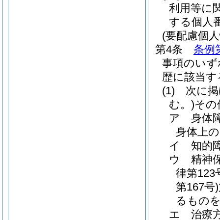
利用等に
する個人
(要配慮個人
第4条
条例
事項のいず
歴に該当す
(1)
次に掲
む。)
その
ア
身体
身体上の
イ
知的
ウ
精神
律第123
第167号)
るものを
エ
治療