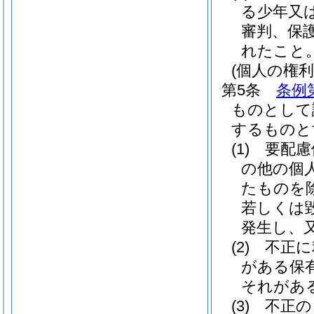
る少年又
審判、保
れたこと
(個人の権
第5条
条例
ものとして
するものと
(1)
要配慮
の他の個
たものを
若しくは
発生し、
(2)
不正に
がある保
それがあ
(3)
不正の