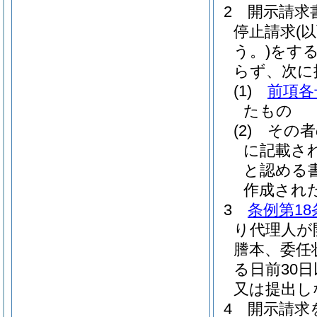
2
開示請求
停止請求
(
う。)
をす
らず、次に
(1)
前項各
たもの
(2)
その者
に記載さ
と認める
作成され
3
条例第18
り代理人が
謄本、委任
る日前30
又は提出し
4
開示請求