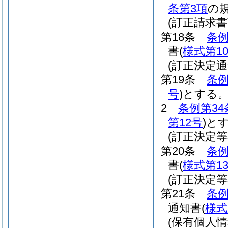
条第3項
の
(訂正請求書
第18条
条例
書
(
様式第1
(訂正決定通
第19条
条例
号
)
とする
2
条例第34
第12号
)
と
(訂正決定
第20条
条例
書
(
様式第1
(訂正決定
第21条
条例
通知書
(
様式
(保有個人