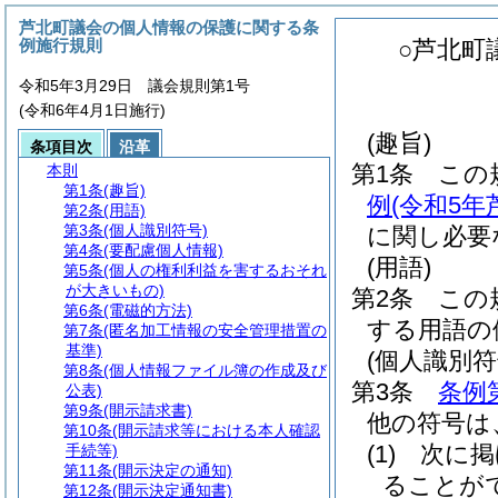
芦北町議会の個人情報の保護に関する条
例施行規則
○芦北町
令和5年3月29日 議会規則第1号
(令和6年4月1日施行)
(趣旨)
条項目次
沿革
第1条
この
本則
第1条
(趣旨)
例
(令和5
第2条
(用語)
第3条
(個人識別符号)
に関し必要
第4条
(要配慮個人情報)
(用語)
第5条
(個人の権利利益を害するおそれ
が大きいもの)
第2条
この
第6条
(電磁的方法)
する用語の
第7条
(匿名加工情報の安全管理措置の
基準)
(個人識別符
第8条
(個人情報ファイル簿の作成及び
第3条
条例
公表)
第9条
(開示請求書)
他の符号は
第10条
(開示請求等における本人確認
(1)
次に掲
手続等)
第11条
(開示決定の通知)
ることが
第12条
(開示決定通知書)