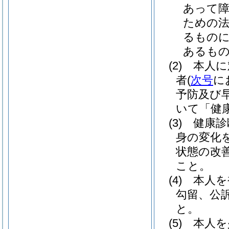
あって障
ための
るものに
あるも
(2)
本人に
者
(
次号
に
予防及び
いて「健
(3)
健康診
身の変化
状態の改
こと。
(4)
本人を
勾留、公
と。
(5)
本人を