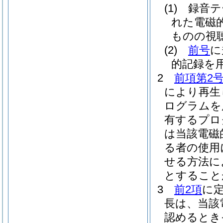
(1)
録音テ
れた電磁
ものの視
(2)
前号
に
的記録を
2
前項第2
により再生
ログラムを
有するプロ
は当該電磁
る者の使用
せる方法に
とすること
3
前2項
に
長は、当該
認めるとき