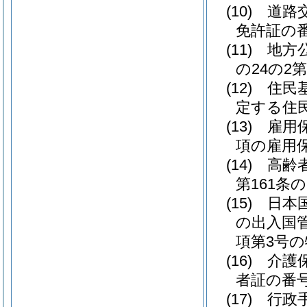
(10)
道路
免許証の
(11)
地方
の24の
(12)
住民
定する住
(13)
雇用
項の雇用
(14)
高齢
第161条
(15)
日本
の出入国
項第3号
(16)
介護
者証の番
(17)
行政