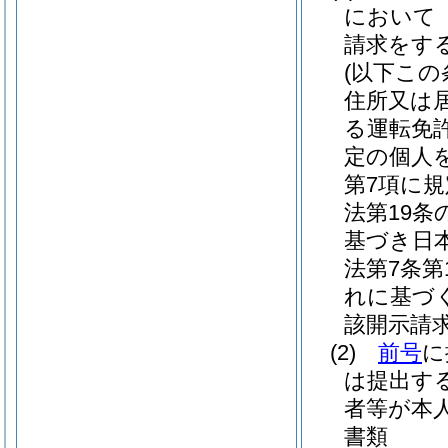
において
請求をす
(以下こ
住所又は
る運転免
定の個人
第7項に
法第19
基づき日
法第7条
れに基づ
該開示請
(2)
前号
に
は提出す
者等が本
書類