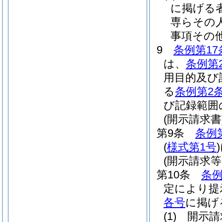
に掲げる
専らその
事項その
9
条例第17
は、
条例第
用目的及び
る
条例第2
び記録範囲
(開示請求書
第9条
条例
(
様式第1号
)
(開示請求
第10条
条例
定により提
各号
に掲げ
(1)
開示請