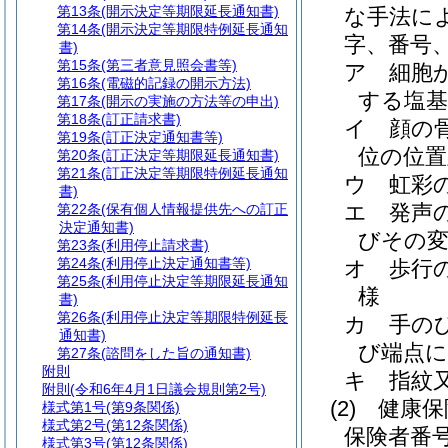
第13条
(開示決定等期限延長通知書)
な手法に
第14条
(開示決定等期限特例延長通知
字、番号
書)
第15条
(第三者意見照会書等)
ア
細胞
第16条
(電磁的記録の開示方法)
する塩基
第17条
(開示の実施の方法等の申出)
第18条
(訂正請求書)
イ
顔の
第19条
(訂正決定通知書等)
位の位置
第20条
(訂正決定等期限延長通知書)
第21条
(訂正決定等期限特例延長通知
ウ
虹彩
書)
エ
発声
第22条
(保有個人情報提供先への訂正
決定通知書)
びその
第23条
(利用停止請求書)
第24条
(利用停止決定通知書等)
オ
歩行
第25条
(利用停止決定等期限延長通知
様
書)
第26条
(利用停止決定等期限特例延長
カ
手の
通知書)
び端点
第27条
(諮問をした旨の通知書)
附則
キ
指紋
附則
(令和6年4月1日議会規則第2号)
(2)
健康保
様式第1号
(第9条関係)
様式第2号
(第12条関係)
保険者番
様式第3号
(第12条関係)