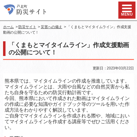
ハンバ
MENU
ホーム
>
防災サイト
>
災害への備え
> 「くまもとマイタイムライン」作成支援
動画の公開について！
「くまもとマイタイムライン」作成支援動画
の公開について！
更新日：2023年03月22日
熊本県では、マイタイムラインの作成を推進しています。
マイタイムラインとは、大雨や台風などの自然災害から私
たち自身を守るための防災行動計画です。
今回、熊本県において作成された動画はマイタイムライン
の作成に必要な知識やガイドブック等のツールを用いた作
成方法をわかりやすく解説しています。
ご自身でマイタイムラインを作成される際や、地域におい
てマイタイムラインを作成する講座等でぜひご活用くださ
い。