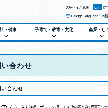
文字サイズ変更
拡大
標
文字を
Foreign Language
日本
祉・健康
子育て・教育・文化
産業・し
問い合わせ
問い合わせ
の下にある「入力確認」ボタンを押して送信内容の確認画面へ