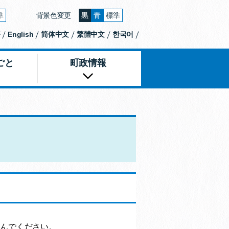
準
背景色変更
黒
青
標準
大きくする
文字の大きさをもとの大きさに戻す
背景色の変更：黒
背景色の変更：青
背景色の変更：白
語
English
简体中文
繁體中文
한국어
ごと
町政情報
進んでください。