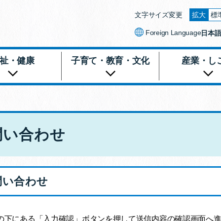
文字サイズ変更
拡大
標
文字を
Foreign Language
日本
祉・健康
子育て・教育・文化
産業・し
問い合わせ
問い合わせ
の下にある「入力確認」ボタンを押して送信内容の確認画面へ