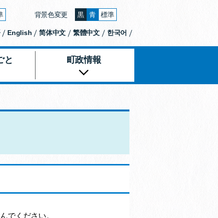
準
背景色変更
黒
青
標準
大きくする
文字の大きさをもとの大きさに戻す
背景色の変更：黒
背景色の変更：青
背景色の変更：白
語
English
简体中文
繁體中文
한국어
ごと
町政情報
進んでください。