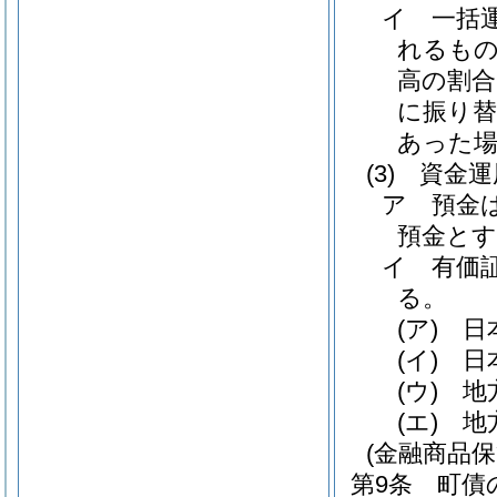
イ
一括
れるもの
高の割合
に振り
あった場
(3)
資金運
ア
預金
預金とす
イ
有価
る。
(ア)
日
(イ)
日
(ウ)
地
(エ)
地
(金融商品保
第9条
町債