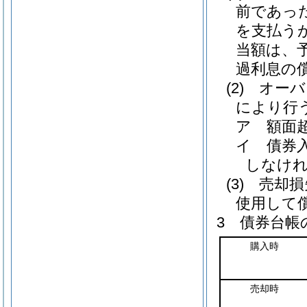
前であっ
を支払う
当額は、
過利息の
(2)
オーバ
により行
ア
額面
イ
債券
しなけれ
(3)
売却損
使用して
3
債券台帳
購入時
売却時