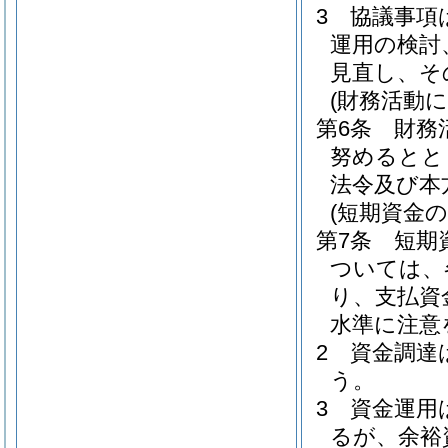
3
協議事項
運用の検討
見直し、そ
(財務活動
第6条
財務
努めるとと
法令及び本
(短期資金
第7条
短期
ついては、
り、支払資
水準に注意
2
資金調達
う。
3
資金運用
るが、余裕