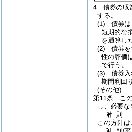
4
債券の収
する。
(1)
債券は
短期的な
を通算し
(2)
債券を
性の評価
で行う。
(3)
債券入
期間利回
(その他)
第11条
こ
し、必要な
附
則
この方針は
附
則
(