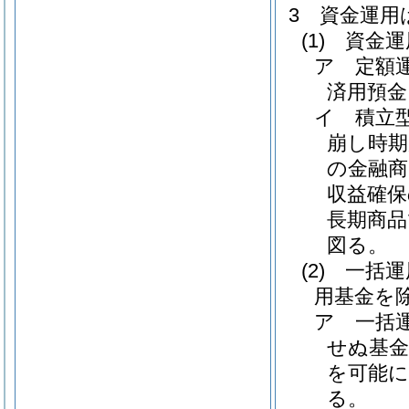
3
資金運用
(1)
資金運
ア
定額
済用預金
イ
積立
崩し時
の金融商
収益確保
長期商品
図る。
(2)
一括運
用基金を
ア
一括
せぬ基金
を可能
る。