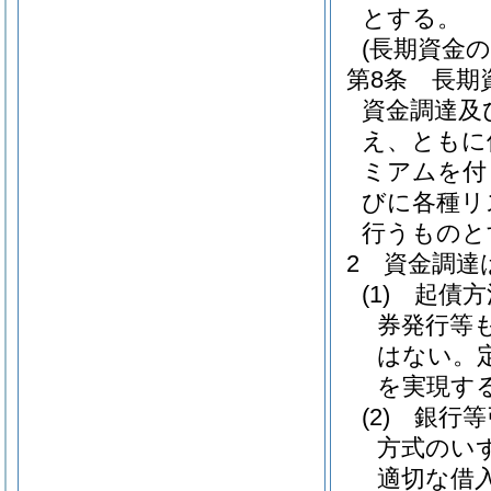
とする。
(長期資金
第8条
長期
資金調達及
え、ともに
ミアムを付
びに各種リ
行うものと
2
資金調達
(1)
起債方
券発行等
はない。
を実現す
(2)
銀行等
方式のい
適切な借