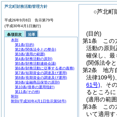
芦北町財務活動管理方針
○芦北町
平成26年9月8日 告示第79号
(平成30年4月1日施行)
(目的)
条項目次
沿革
第1条
この
本則
第1条
(目的)
活動の原則
第2条
(関係法令との整合)
第3条
(適用の範囲)
確保し、最
第4条
(財務活動の原則)
(関係法令と
第5条
(財務活動連絡会議)
第6条
(財務活動に従事する者の責務)
第2条
地方
第7条
(短期資金の調達及び運用)
法律109号)
第8条
(長期資金の調達及び運用)
第9条
(金融商品保管の原則)
61号)
、そ
第10条
(債券の運用指針)
るところに
第11条
(その他)
附則
(適用の範囲
附則
(平成30年4月1日告示第58号)
第3条
この
いて適用す