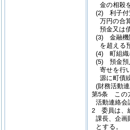
金の相殺
(2)
利子付
万円の合
預金又は
(3)
金融機
を超える
(4)
町組織
(5)
預金預
寄せを行
源に町債
(財務活動連
第5条
この
活動連絡会
2
委員は、
課長、企画
とする。