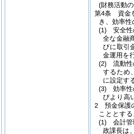
(財務活動の
第4条
資金
き、効率性
(1)
安全性
全な金融
びに取引
金運用を
(2)
流動性
するため
に設定す
(3)
効率性
びより高
2
預金保護
こととする
(1)
会計管
政課長は