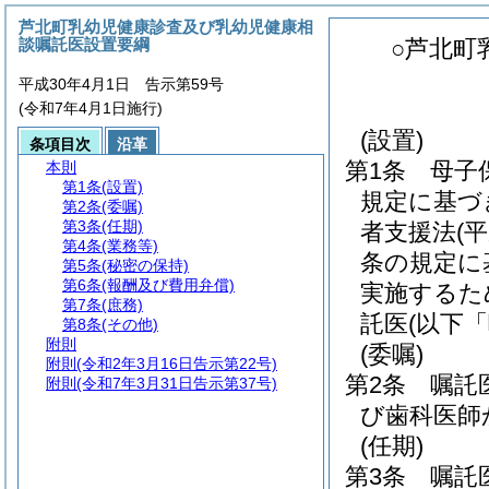
芦北町乳幼児健康診査及び乳幼児健康相
談嘱託医設置要綱
○芦北町
平成30年4月1日 告示第59号
(令和7年4月1日施行)
(設置)
条項目次
沿革
第1条
母子
本則
第1条
(設置)
規定に基づ
第2条
(委嘱)
第3条
(任期)
者支援法
(
第4条
(業務等)
条の規定に
第5条
(秘密の保持)
第6条
(報酬及び費用弁償)
実施するた
第7条
(庶務)
託医
(以下
第8条
(その他)
附則
(委嘱)
附則
(令和2年3月16日告示第22号)
第2条
嘱託
附則
(令和7年3月31日告示第37号)
び歯科医師
(任期)
第3条
嘱託