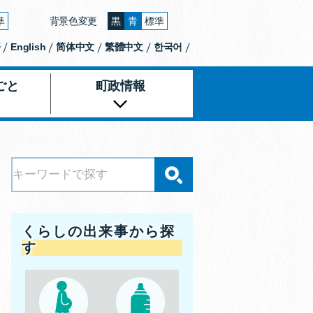
準
背景色変更
黒
青
標準
大きくする
文字の大きさをもとの大きさに戻す
背景色の変更：黒
背景色の変更：青
背景色の変更：白
語
English
简体中文
繁體中文
한국어
ごと
町政情報
くらしの出来事から探
す