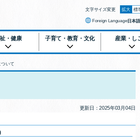
文字サイズ変更
拡大
標
文字を
Foreign Language
日本
祉・健康
子育て・教育・文化
産業・し
について
更新日：2025年03月04日
)