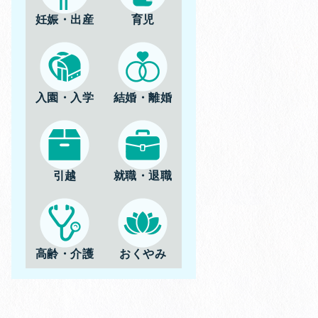
妊娠・出産
育児
入園・入学
結婚・離婚
引越
就職・退職
高齢・介護
おくやみ