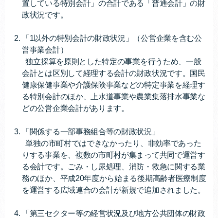
置している特別会計」の合計である「普通会計」の財
政状況です。
「1以外の特別会計の財政状況」（公営企業を含む公
営事業会計）
独立採算を原則とした特定の事業を行うため、一般
会計とは区別して経理する会計の財政状況です。国民
健康保健事業や介護保険事業などの特定事業を経理す
る特別会計のほか、上水道事業や農業集落排水事業な
どの公営企業会計があります。
「関係する一部事務組合等の財政状況」
単独の市町村ではできなかったり、非効率であった
りする事業を、複数の市町村が集まって共同で運営す
る会計です。ごみ・し尿処理、消防・救急に関する業
務のほか、平成20年度から始まる後期高齢者医療制度
を運営する広域連合の会計が新規で追加されました。
「第三セクター等の経営状況及び地方公共団体の財政