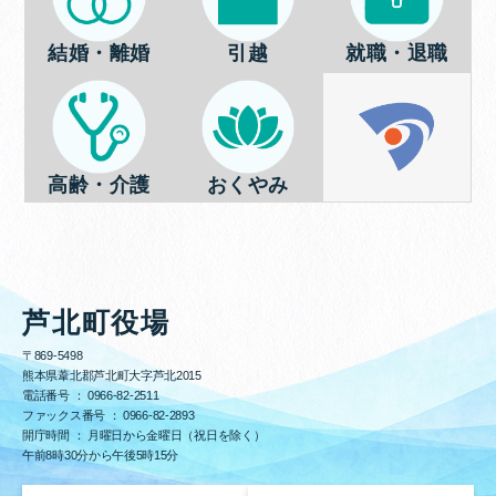
結婚・離婚
引越
就職・退職
高齢・介護
おくやみ
芦北町役場
〒869-5498
熊本県葦北郡芦北町大字芦北2015
電話番号 ：
0966-82-2511
ファックス番号 ：
0966-82-2893
開庁時間 ： 月曜日から金曜日（祝日を除く）
午前8時30分から午後5時15分