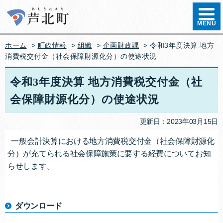
ハンバ
MENU
ホーム
>
町政情報
>
組織
>
企画財政課
> 令和3年度決算 地方
消費税交付金（社会保障財源化分）の使途状況
令和3年度決算 地方消費税交付金（社
会保障財源化分）の使途状況
更新日：2023年03月15日
一般会計決算における地方消費税交付金（社会保障財源化
分）が充てられる社会保障施策に要する経費についてお知
らせします。
ダウンロード