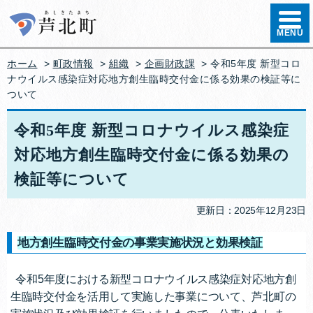
ハンバ
MENU
ホーム
>
町政情報
>
組織
>
企画財政課
> 令和5年度 新型コロ
ナウイルス感染症対応地方創生臨時交付金に係る効果の検証等に
ついて
令和5年度 新型コロナウイルス感染症
対応地方創生臨時交付金に係る効果の
検証等について
更新日：2025年12月23日
地方創生臨時交付金の事業実施状況と効果検証
令和5年度における新型コロナウイルス感染症対応地方創
生臨時交付金を活用して実施した事業について、芦北町の