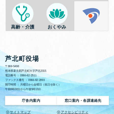
高齢・介護
おくやみ
芦北町役場
〒869-5498
熊本県葦北郡芦北町大字芦北2015
電話番号 ：
0966-82-2511
ファックス番号 ：
0966-82-2893
開庁時間 ： 月曜日から金曜日（祝日を除く）
午前8時30分から午後5時15分
庁舎内案内
窓口案内・各課連絡先
サイトマップ
アクセシビリティ