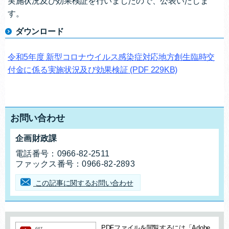
実施状況及び効果検証を行いましたので、公表いたしま
す。
ダウンロード
令和5年度 新型コロナウイルス感染症対応地方創生臨時交
付金に係る実施状況及び効果検証
(PDF 229KB)
お問い合わせ
企画財政課
お問合せ先
電話番号：
0966-82-2511
ファックス番号：
0966-82-2893
この記事に関するお問い合わせ
追加情報：PDFファイル
PDFファイルを閲覧するには「Adobe