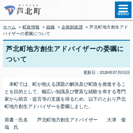
ハンバ
MENU
ホーム
>
町政情報
>
組織
>
企画財政課
> 芦北町地方創生アド
バイザーの委嘱について
芦北町地方創生アドバイザーの委嘱に
ついて
更新日：2026年07月01日
本町では、町が抱える課題の解決及び町政を推進するこ
とを目的として、幅広い知識及び豊富な経験を有する専門
家から助言・提言等の支援を得るため、以下のとおり芦北
町地方創生アドバイザーを委嘱しました。
肩書・氏名 芦北町地方創生アドバイザー 大津 俊
哉 氏