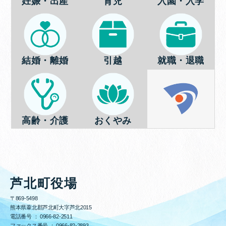
妊娠・出産
育児
入園・入学
結婚・離婚
引越
就職・退職
高齢・介護
おくやみ
芦北町役場
〒869-5498
熊本県葦北郡芦北町大字芦北2015
電話番号 ：
0966-82-2511
ファックス番号 ：
0966-82-2893