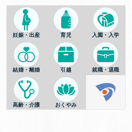
妊娠・出産
育児
入園・入学
結婚・離婚
引越
就職・退職
高齢・介護
おくやみ