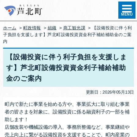
ハンバ
MENU
ホーム
>
町政情報
>
組織
>
商工観光課
> 【設備投資に伴う利
子負担を支援します】芦北町設備投資資金利子補給補助金のご案
内
【設備投資に伴う利子負担を支援しま
す】芦北町設備投資資金利子補給補助
金のご案内
更新日：2026年05月13日
町内で新たに事業を始める方や、事業拡大に取り組む事業
者の皆さまを対象に、設備投資に係る融資利子の一部を補
助します！
店舗改装や機械設備の導入、事務所整備など、事業継続や
売上向上に繋がる設備投資を支援することで、町内産業の