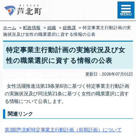
ハンバ
MENU
ホーム
>
町政情報
>
組織
>
総務課
> 特定事業主行動計画の実
施状況及び女性の職業選択に資する情報の公表
特定事業主行動計画の実施状況及び女
性の職業選択に資する情報の公表
更新日：2026年07月01日
女性活躍推進法第19条第6項に基づく特定事業主行動計画
の実施状況及び同法第21条に基づく女性の職業選択に資す
る情報について公表します。
関連リンク
第3期芦北町特定事業主行動計画（前期計画）について