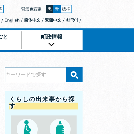
準
背景色変更
黒
青
標準
大きくする
文字の大きさをもとの大きさに戻す
背景色の変更：黒
背景色の変更：青
背景色の変更：白
語
English
简体中文
繁體中文
한국어
ごと
町政情報
くらしの出来事から探
す