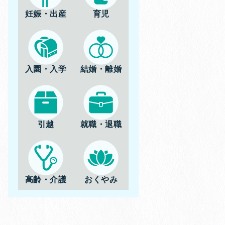
妊娠・出産
育児
入園・入学
結婚・離婚
引越
就職・退職
高齢・介護
おくやみ