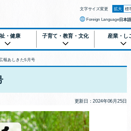
文字サイズ変更
拡大
標
文字を
Foreign Language
日本
祉・健康
子育て・教育・文化
産業・し
 広報あしきた5月号
号
更新日：2024年06月25日