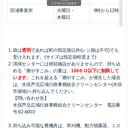
スクロールできます
田浦事業所
火曜日・
9時から12時
木曜日
袋は
透明
であれば町の指定袋以外(レジ袋は不可)でも
受け入れます。(サイズは指定袋程度まで)
清掃センターには焼却施設がありませんので、持ち込
める「燃やすごみ」の量は、
100キロ
以下に制限して
います
。これを超える「燃やすごみ」が発生した場合
は、水俣芦北広域行政事務組合クリーンセンター(水俣
市築地)へ持ち込んでください。
【問い合わせ先】
水俣芦北広域行政事務組合クリーンセンター
電話番
号:
62-6003
持ち込み可能な農機具は、草刈機、動力噴霧器、ミス