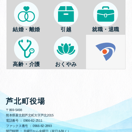
結婚・離婚
引越
就職・退職
高齢・介護
おくやみ
芦北町役場
〒869-5498
熊本県葦北郡芦北町大字芦北2015
電話番号 ：
0966-82-2511
ファックス番号 ：
0966-82-2893
開庁時間 ： 月曜日から金曜日（祝日を除く）