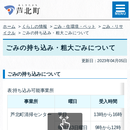
ハンバ
MENU
ホーム
>
くらしの情報
>
ごみ・住環境・ペット
>
ごみ・リサ
イクル
> ごみの持ち込み・粗大ごみについて
ごみの持ち込み・粗大ごみについて
更新日：2023年04月05日
ごみの持ち込みについて
表:持ち込み可能事業所
事業所
曜日
受入時間
芦北町清掃センター
平日
13時から16時
毎月第3日曜日
9時から12時