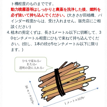
ト機程度のものまでです。
動力噴霧器等はしっかりと農薬を洗浄した後、燃料を
必ず抜いて持ち込んでください。
(大きさが田植機、バ
インダー程度からは、受け入れません。販売店にご相
談ください)
植木の剪定くずは、長さ1メートル
以下に切断して、3
0センチメートル
程度にひもで束ねて持ち込んでくだ
さい。(但し、1
本の径が5センチメートル以下に限り
ます。)