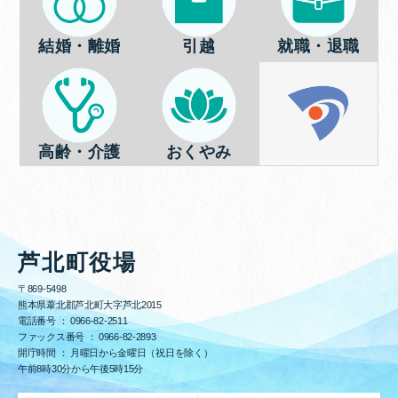
結婚・離婚
引越
就職・退職
高齢・介護
おくやみ
芦北町役場
〒869-5498
熊本県葦北郡芦北町大字芦北2015
電話番号 ：
0966-82-2511
ファックス番号 ：
0966-82-2893
開庁時間 ： 月曜日から金曜日（祝日を除く）
午前8時30分から午後5時15分