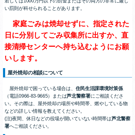
若しくは1000万円以下の罰金またはその両方の非常に厳し
い罰則が科せられることがあります。
家庭ごみは焼却せずに、指定された
日に分別してごみ収集所に出すか、直
接清掃センターへ持ち込むようにお願
いします。
屋外焼却の相談について
屋外焼却で困っている場合は、
住民生活課環境対策係
（電話0966-83-9665）または
芦北警察署
にご相談くださ
い。その際は、屋外焼却の場所や時間帯、燃やしている物
などの詳しい情報を教えてください。
(注)夜間、休日などの役場が開いていない時間帯は
芦北警察
署
へご相談ください。