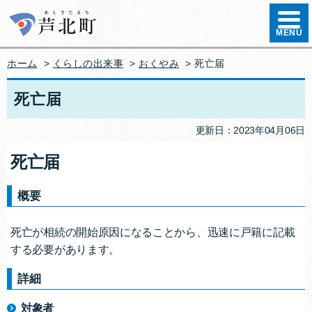
ハンバ
MENU
ホーム
>
くらしの出来事
>
おくやみ
> 死亡届
死亡届
更新日：2023年04月06日
死亡届
概要
死亡が相続の開始原因になることから、迅速に戸籍に記載
する必要があります。
詳細
対象者