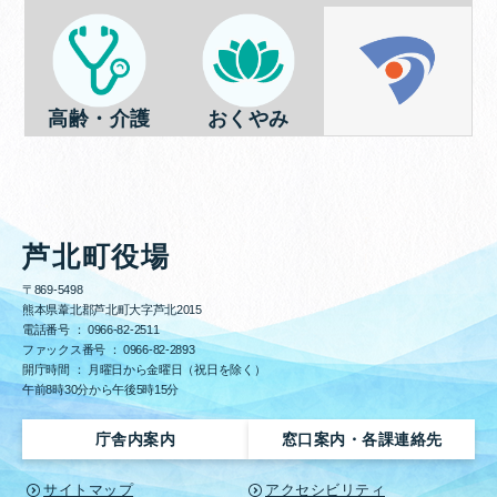
高齢・介護
おくやみ
芦北町役場
〒869-5498
熊本県葦北郡芦北町大字芦北2015
電話番号 ：
0966-82-2511
ファックス番号 ：
0966-82-2893
開庁時間 ： 月曜日から金曜日（祝日を除く）
午前8時30分から午後5時15分
庁舎内案内
窓口案内・各課連絡先
サイトマップ
アクセシビリティ