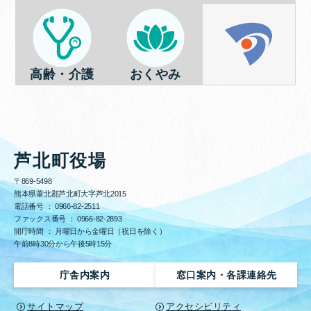
高齢・介護
おくやみ
芦北町役場
〒869-5498
熊本県葦北郡芦北町大字芦北2015
電話番号 ：
0966-82-2511
ファックス番号 ：
0966-82-2893
開庁時間 ： 月曜日から金曜日（祝日を除く）
午前8時30分から午後5時15分
庁舎内案内
窓口案内・各課連絡先
サイトマップ
アクセシビリティ