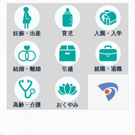
妊娠・出産
育児
入園・入学
結婚・離婚
引越
就職・退職
高齢・介護
おくやみ