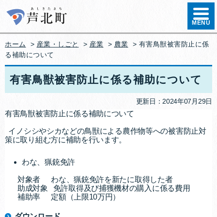
ハンバ
MENU
ホーム
>
産業・しごと
>
産業
>
農業
> 有害鳥獣被害防止に係
る補助について
有害鳥獣被害防止に係る補助について
更新日：2024年07月29日
有害鳥獣被害防止に係る補助について
イノシシやシカなどの鳥獣による農作物等への被害防止対
策に取り組む方に補助を行います。
わな、猟銃免許
対象者 わな、猟銃免許を新たに取得した者
助成対象 免許取得及び捕獲機材の購入に係る費用
補助率 定額（上限10万円）
ダウンロード