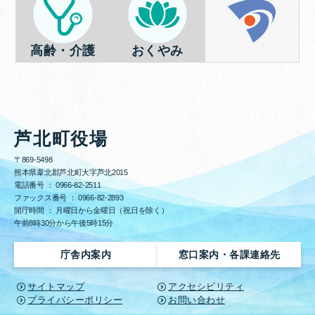
高齢・介護
おくやみ
芦北町役場
〒869-5498
熊本県葦北郡芦北町大字芦北2015
電話番号 ：
0966-82-2511
ファックス番号 ：
0966-82-2893
開庁時間 ： 月曜日から金曜日（祝日を除く）
午前8時30分から午後5時15分
庁舎内案内
窓口案内・各課連絡先
サイトマップ
アクセシビリティ
プライバシーポリシー
お問い合わせ