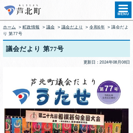
ハンバ
MENU
ホーム
>
町政情報
>
議会
>
議会だより
>
令和6年
> 議会だよ
り 第77号
議会だより 第77号
更新日：2024年08月08日