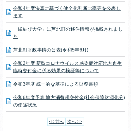
令和4年度決算に基づく健全化判断比率等を公表し
ます
「縁結び大学」に芦北町の移住情報が掲載されまし
た
芦北町財政事情の公表(令和5年6月)
令和3年度 新型コロナウイルス感染症対応地方創生
臨時交付金に係る効果の検証等について
令和3年度 統一的な基準による財務書類
令和6年度予算 地方消費税交付金(社会保障財源化分)
の使途状況
<< 前へ
次へ >>