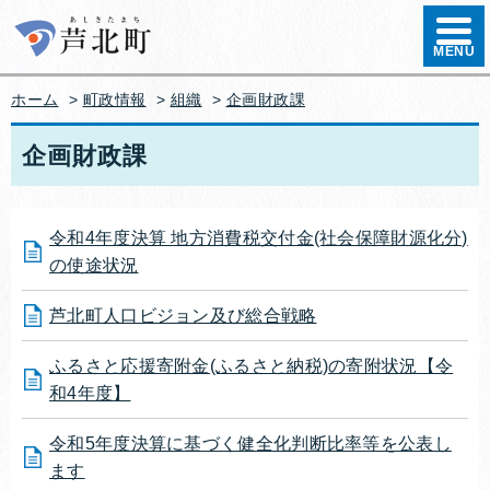
ハンバ
MENU
ホーム
>
町政情報
>
組織
>
企画財政課
企画財政課
令和4年度決算 地方消費税交付金(社会保障財源化分)
の使途状況
芦北町人口ビジョン及び総合戦略
ふるさと応援寄附金(ふるさと納税)の寄附状況【令
和4年度】
令和5年度決算に基づく健全化判断比率等を公表し
ます