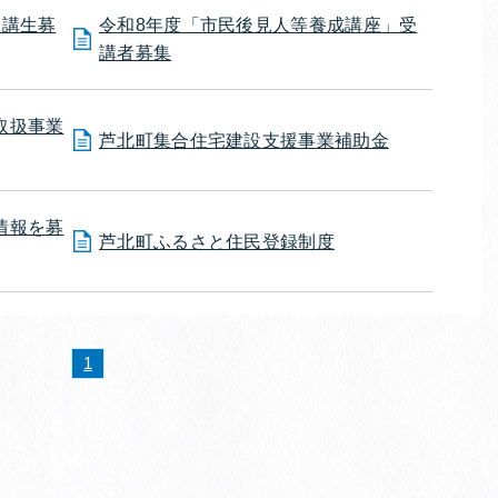
受講生募
令和8年度「市民後見人等養成講座」受
講者募集
取扱事業
芦北町集合住宅建設支援事業補助金
情報を募
芦北町ふるさと住民登録制度
1