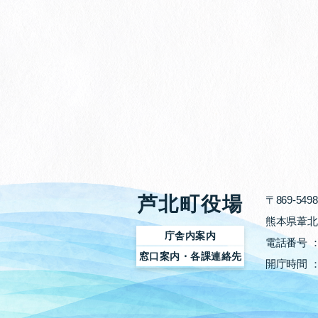
芦北町役場
〒869-5498
熊本県葦北
庁舎内案内
電話番号 
窓口案内・各課連絡先
開庁時間 