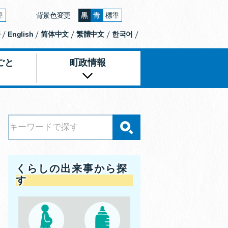
準
背景色変更
黒
青
標準
大きくする
文字の大きさをもとの大きさに戻す
背景色の変更：黒
背景色の変更：青
背景色の変更：白
語
English
简体中文
繁體中文
한국어
ごと
町政情報
くらしの出来事から探
す