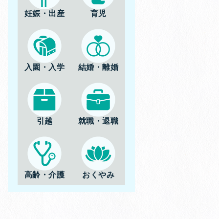
妊娠・出産
育児
入園・入学
結婚・離婚
引越
就職・退職
高齢・介護
おくやみ