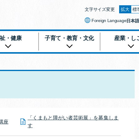
文字サイズ変更
拡大
標
文字を
Foreign Language
日本
祉・健康
子育て・教育・文化
産業・し
「くまもと障がい者芸術展」を募集しま
講座
す