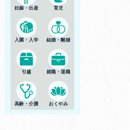
妊娠・出産
育児
入園・入学
結婚・離婚
引越
就職・退職
高齢・介護
おくやみ