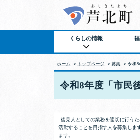
くらしの情報
福
ホーム
>
トップページ
>
募集
> 令和
令和8年度「市民
後見人としての業務を適切に行うた
活動することを目指す人を募集しま
ます。