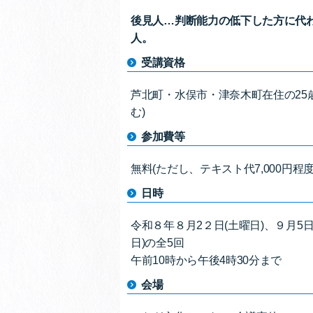
後見人…判断能力の低下した方に代
人。
受講資格
芦北町・水俣市・津奈木町在住の25
む)
参加費等
無料(ただし、テキスト代7,000円程
日時
令和８年８月2２日(土曜日)、９月5日
日)の全5回
午前10時から午後4時30分まで
会場