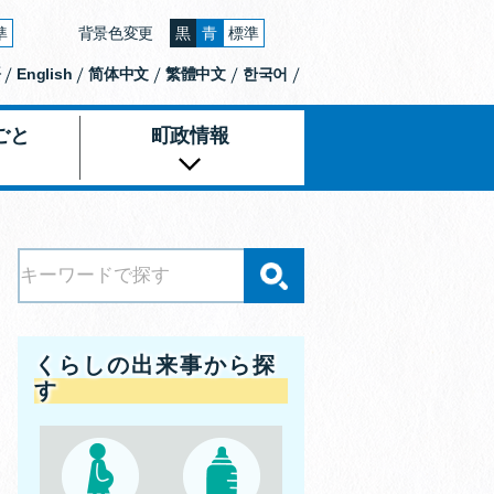
準
背景色変更
黒
青
標準
大きくする
文字の大きさをもとの大きさに戻す
背景色の変更：黒
背景色の変更：青
背景色の変更：白
語
English
简体中文
繁體中文
한국어
ごと
町政情報
くらしの出来事から探
す