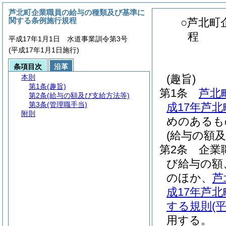
芦北町企業職員の給与の種類及び基準に
関する条例施行規程
○芦北町
程
平成17年1月1日 水道事業訓令第3号
(平成17年1月1日施行)
条項目次
沿革
(趣旨)
本則
第1条
(趣旨)
第1条
芦北
第2条
(給与の額及び支給方法等)
第3条
(管理職手当)
成17年芦北
附則
めのあるも
(給与の額
第2条
企業
び給与の額
のほか、
芦
成17年芦北
する規則
(
用する。