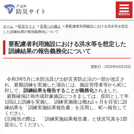
ハンバ
MENU
ホーム
>
防災サイト
>
災害への備え
> 要配慮者利用施設における洪水等を想定
した訓練結果の報告義務化について
要配慮者利用施設における洪水等を想定した
訓練結果の報告義務化について
更新日：2023年03月22日
令和3年5月に水防法及び土砂災害防止法の一部が改正さ
れ、避難訓練を実施した場合には、施設管理者等から町に
対して、
訓練結果を報告することが義務化
されました。
避難確保計画作成対象施設につきましては、原則として年
1回以上訓練を実施し、訓練実施後は概ね1ヶ月を目安に訓
練結果を「訓練実施結果報告書」を活用し、町へ報告して
ください。
(注)報告の際は、「訓練実施結果報告書」と状況写真を1部
提出してください。