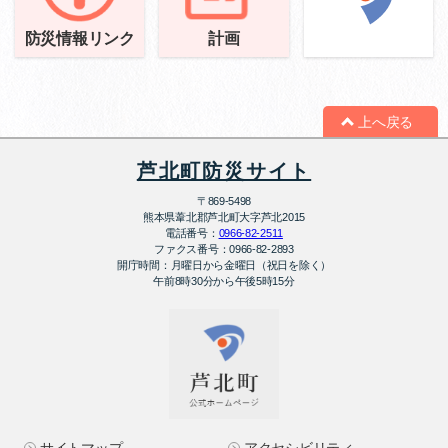
防災情報リンク
計画
上へ戻る
芦北町防災サイト
〒869-5498
熊本県葦北郡芦北町大字芦北2015
電話番号：
0966-82-2511
ファクス番号：
0966-82-2893
開庁時間：
月曜日から金曜日（祝日を除く）
午前8時30分から午後5時15分
サイトマップ
アクセシビリティ