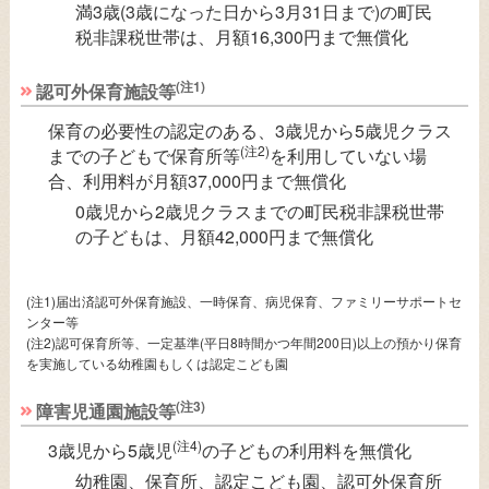
満3歳(3歳になった日から3月31日まで)の町民
税非課税世帯は、月額16,300円まで無償化
(注1)
認可外保育施設等
保育の必要性の認定のある、3歳児から5歳児クラス
(注2)
までの子どもで保育所等
を利用していない場
合、利用料が月額37,000円まで無償化
0歳児から2歳児クラスまでの町民税非課税世帯
の子どもは、月額42,000円まで無償化
(注1)届出済認可外保育施設、一時保育、病児保育、ファミリーサポートセ
ンター等
(注2)認可保育所等、一定基準(平日8時間かつ年間200日)以上の預かり保育
を実施している幼稚園もしくは認定こども園
(注3)
障害児通園施設等
(注4)
3歳児から5歳児
の子どもの利用料を無償化
幼稚園、保育所、認定こども園、認可外保育所