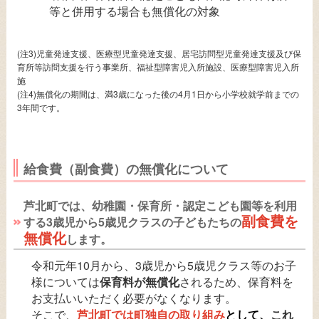
等と併用する場合も無償化の対象
(注3)児童発達支援、医療型児童発達支援、居宅訪問型児童発達支援及び保
育所等訪問支援を行う事業所、福祉型障害児入所施設、医療型障害児入所
施
(注4)無償化の期間は、満3歳になった後の4月1日から小学校就学前までの
3年間です。
給食費（副食費）の無償化について
芦北町では、幼稚園・保育所・認定こども園等を利用
副食費を
する3歳児から5歳児クラスの子どもたちの
無償化
します。
令和元年10月から、3歳児から5歳児クラス等のお子
様については
保育料が無償化
されるため、保育料を
お支払いいただく必要がなくなります。
そこで、
芦北町では町独自の取り組み
として、
これ