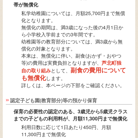
帯が無償化
私学幼稚園については、月額25,700円まで無償
化となります。
無償化の期間は、満3歳になった後の4月1日か
ら小学校入学前までの3年間です。
幼稚園等の教育部分については、満3歳から無
償化の対象となります。
本来は、無償化に伴い、副食(おかず・おやつ
等)の費用は実費負担となりますが、
芦北町独
副食の費用について
自の取り組み
として、
も無償化
します。
詳しくは、本ページの下部をご確認ください。
認定子ども園(教育部分)等の預かり保育
保育の必要性の認定のある、3歳児から5歳児クラス
までの子どもの利用料が、月額11,300円まで無償化
利用日数に応じて1日あたり450円、月額
11,300円まで無償化