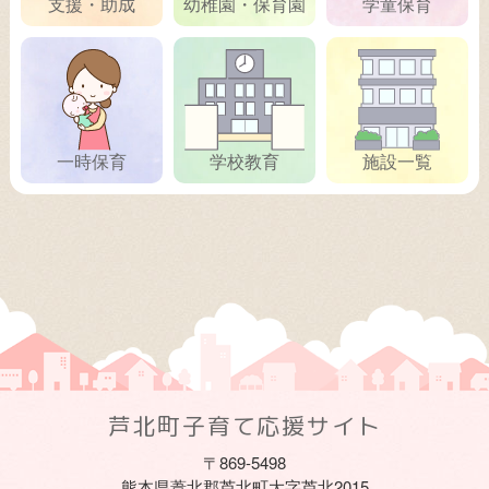
支援・助成
幼稚園・保育園
学童保育
一時保育
学校教育
施設一覧
芦北町子育て応援サイト
〒869-5498
熊本県葦北郡芦北町大字芦北2015