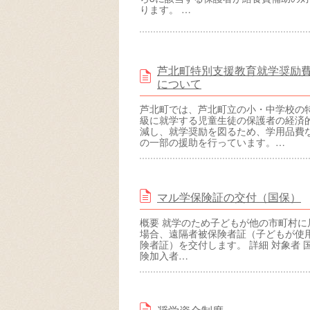
ります。 …
芦北町特別支援教育就学奨励
について
芦北町では、芦北町立の小・中学校の
級に就学する児童生徒の保護者の経済
減し、就学奨励を図るため、学用品費
の一部の援助を行っています。…
マル学保険証の交付（国保）
概要 就学のため子どもが他の市町村に
場合、遠隔者被保険者証（子どもが使
険者証）を交付します。 詳細 対象者 
険加入者…