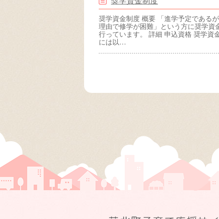
奨学資金制度
奨学資金制度 概要 「進学予定である
理由で修学が困難」という方に奨学資
行っています。 詳細 申込資格 奨学資
には以…