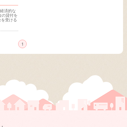
が経済的な
金の貸付を
金を受ける
1