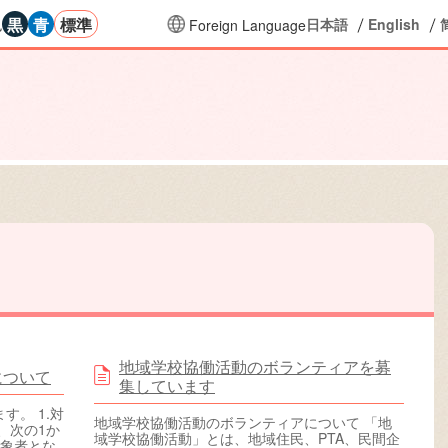
黒
青
標準
色
日本語
English
Foreign Language
の大きさに戻す
背景色の変更：黒
背景色の変更：青
背景色の変更：白
地域学校協働活動のボランティアを募
について
集しています
。 1.対
地域学校協働活動のボランティアについて 「地
、次の1か
域学校協働活動」とは、地域住民、PTA、民間企
対象者とな