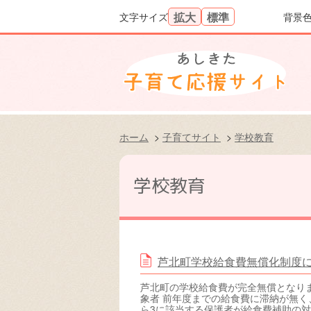
拡大
標準
文字サイズ
背景
文字を大きくする
文字の大きさをもと
ホーム
>
子育てサイト
>
学校教育
学校教育
芦北町学校給食費無償化制度
芦北町の学校給食費が完全無償となります
象者 前年度までの給食費に滞納が無く
ら3に該当する保護者が給食費補助の