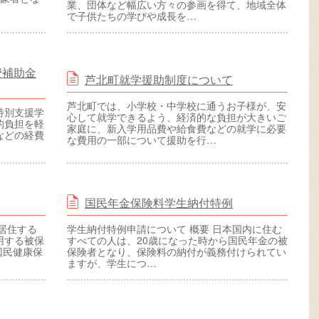
業、団体など幅広い方々の参画を得て、地域全体
で子供たちの学びや成長を…
費補助金
芦北町就学援助制度について
芦北町では、小学校・中学校に通うお子様が、安
特別支援学
心して就学できるよう、経済的な負担が大きいご
的負担を軽
家庭に、新入学用品費や給食費などの就学に必要
などの経費
な費用の一部について援助を行…
国民年金保険料学生納付特例
居住する
学生納付特例申請について 概要 日本国内に住む
用する被保
すべての人は、20歳になった時から国民年金の被
国民健康保
保険者となり、保険料の納付が義務付けられてい
ますが、学生につ…