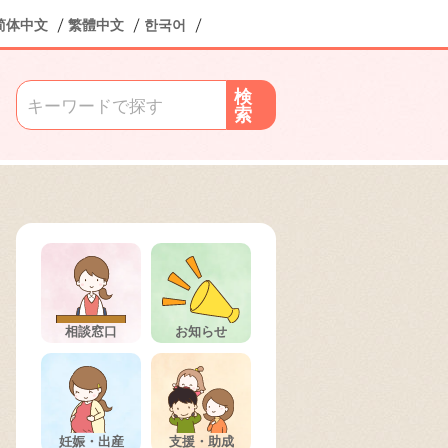
简体中文
繁體中文
한국어
検
索
相談窓口
お知らせ
妊娠・出産
支援・助成