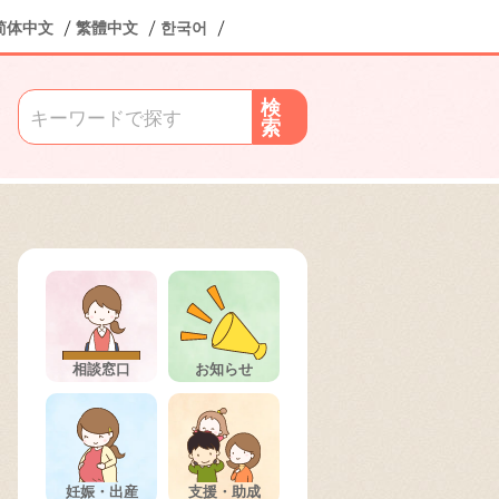
简体中文
繁體中文
한국어
検
索
相談窓口
お知らせ
妊娠・出産
支援・助成