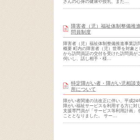
さんの心身の健康や授乳、また…
障害者（児）福祉体制整備推
問員制度
障害者（児）福祉体制整備推進事業訪
概要 町内の障害者（児）世帯を対象と
から訪問員証の交付を受けた訪問員が
伺いし、話し相手・様…
特定障がい者・障がい児相談
所について
障がい者関連の法改正に伴い、平成24
障がい福祉サービスを利用する方に対
支援専門員が「サービス等利用計画」
こととなりました。 サー…