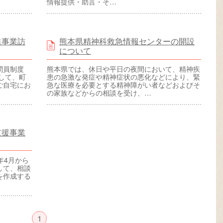
情報提供・助言・そ…
進事業訪
熊本県精神科救急情報センターの開設
について
問員制度
熊本県では、休日や平日の夜間において、精神疾
して、町
患の急激な発症や精神症状の悪化などにより、緊
ご自宅にお
急な医療を必要とする精神障がい者などおよびそ
の家族などからの相談を受け、…
支援事業
年4月から
して、相談
を作成する
1