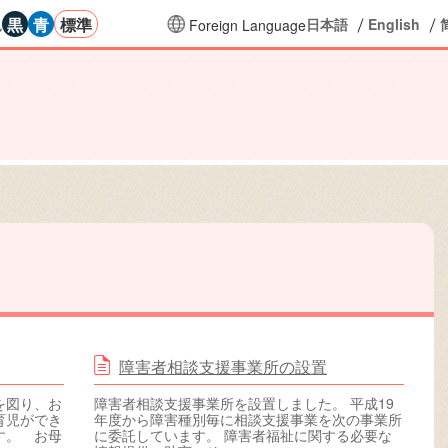
黒
青
標準
色
日本語
English
Foreign Language
の大きさに戻す
背景色の変更：黒
背景色の変更：青
背景色の変更：白
障害者相談支援事業所の設置
を図り、お
障害者相談支援事業所を設置しました。 平成19
育児ができ
年度から障害種別毎に相談支援事業を次の事業所
す。 お母
に委託しています。 障害者福祉に関する必要な