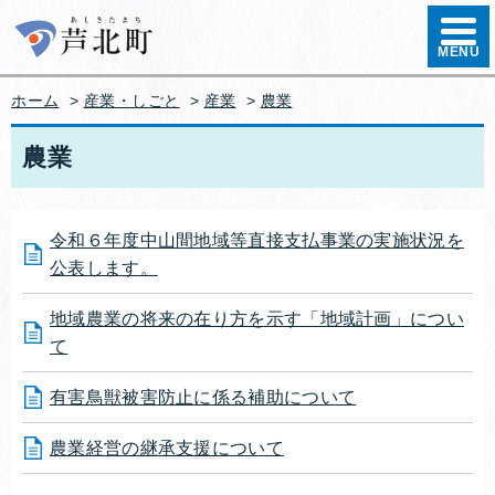
ハンバ
MENU
ホーム
>
産業・しごと
>
産業
>
農業
農業
令和６年度中山間地域等直接支払事業の実施状況を
公表します。
地域農業の将来の在り方を示す「地域計画」につい
て
有害鳥獣被害防止に係る補助について
農業経営の継承支援について