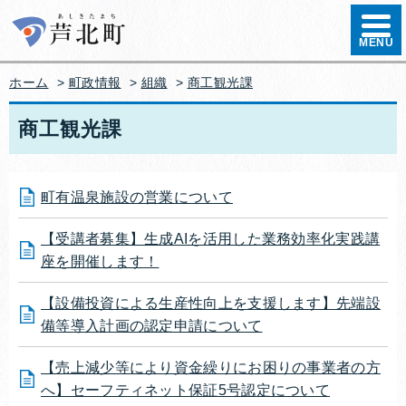
ハンバ
MENU
ホーム
>
町政情報
>
組織
>
商工観光課
商工観光課
町有温泉施設の営業について
【受講者募集】生成AIを活用した業務効率化実践講
座を開催します！
【設備投資による生産性向上を支援します】先端設
備等導入計画の認定申請について
【売上減少等により資金繰りにお困りの事業者の方
へ】セーフティネット保証5号認定について