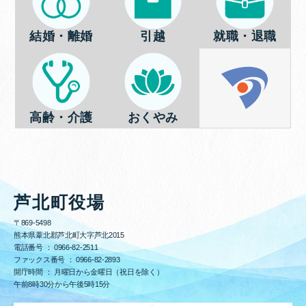
結婚・離婚
引越
就職・退職
高齢・介護
おくやみ
芦北町役場
〒869-5498
熊本県葦北郡芦北町大字芦北2015
電話番号 ：
0966-82-2511
ファックス番号 ：
0966-82-2893
開庁時間 ： 月曜日から金曜日（祝日を除く）
午前8時30分から午後5時15分