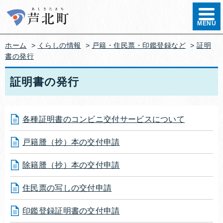
ハンバ
MENU
ホーム
>
くらしの情報
>
戸籍・住民票・印鑑登録など
>
証明
書の発行
証明書の発行
各種証明書のコンビニ交付サービスについて
戸籍謄（抄）本の交付申請
除籍謄（抄）本の交付申請
住民票の写しの交付申請
印鑑登録証明書の交付申請