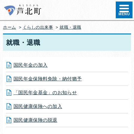
ハンバ
MENU
ホーム
>
くらしの出来事
>
就職・退職
就職・退職
国民年金の加入
国民年金保険料免除・納付猶予
「国民年金基金」のお知らせ
国民健康保険への加入
国民健康保険の脱退